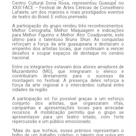
Centro Cultural Dona Rosa, representou Guaxupé no
XXIII FACE – Festival de Artes Cênicas de Conselheiro
Lafaiete, um dos maiores e mais prestigiados eventos
de teatro do Brasil. E voltou premiado.
A participação do grupo rendeu três reconhecimentos:
Melhor Cenografia, Melhor Maquiagem e indicações
para Melhor Figurino e Melhor Ator Coadjuvante, este
último para o talentoso Bruno Shun. As conquistas
reforçam a força da arte guaxupeana e destacam o
empenho dos artistas locais, que continuam a vencer
desafios e ocupar espaços de destaque no cenário
nacional.
Entre os integrantes estavam dois atores amadores de
Muzambinho (MG), que integraram o elenco e
contribuíram diretamente para o sucesso da
montagem no festival. A presença deles reforça a
força da arte regional e o intercâmbio cultural entre
cidades da região.
A participação só foi possível graças a um esforço
conjunto dos artistas, que organizaram rifas,
campanhas e apresentações locais para arrecadar
recursos. A mobilização permitiu que o grupo se
apresentasse para um teatro lotado, com forte
repercussão e um público emocionado.
“Mais do que troféus, esses prêmios representam o
brilho de um trabalho coletivo, o talento que pulsa em