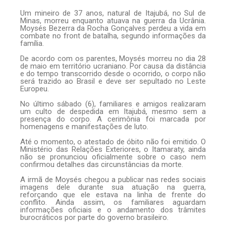
Um mineiro de 37 anos, natural de Itajubá, no Sul de
Minas, morreu enquanto atuava na guerra da Ucrânia.
Moysés Bezerra da Rocha Gonçalves perdeu a vida em
combate no front de batalha, segundo informações da
família.
De acordo com os parentes, Moysés morreu no dia 28
de maio em território ucraniano. Por causa da distância
e do tempo transcorrido desde o ocorrido, o corpo não
será trazido ao Brasil e deve ser sepultado no Leste
Europeu.
No último sábado (6), familiares e amigos realizaram
um culto de despedida em Itajubá, mesmo sem a
presença do corpo. A cerimônia foi marcada por
homenagens e manifestações de luto.
Até o momento, o atestado de óbito não foi emitido. O
Ministério das Relações Exteriores, o Itamaraty, ainda
não se pronunciou oficialmente sobre o caso nem
confirmou detalhes das circunstâncias da morte.
A irmã de Moysés chegou a publicar nas redes sociais
imagens dele durante sua atuação na guerra,
reforçando que ele estava na linha de frente do
conflito. Ainda assim, os familiares aguardam
informações oficiais e o andamento dos trâmites
burocráticos por parte do governo brasileiro.