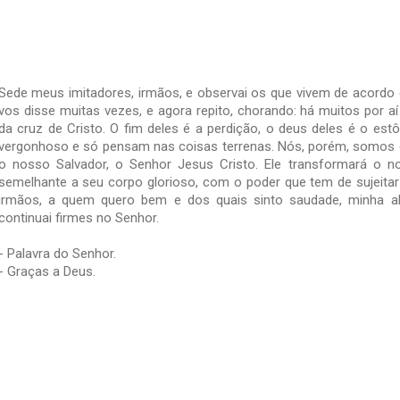
Sede meus imitadores, irmãos, e observai os que vivem de acord
vos disse muitas vezes, e agora repito, chorando: há muitos por
da cruz de Cristo. O fim deles é a perdição, o deus deles é o est
vergonhoso e só pensam nas coisas terrenas. Nós, porém, somos 
o nosso Salvador, o Senhor Jesus Cristo. Ele transformará o n
semelhante a seu corpo glorioso, com o poder que tem de sujeitar
irmãos, a quem quero bem e dos quais sinto saudade, minha al
continuai firmes no Senhor.
- Palavra do Senhor.
- Graças a Deus.