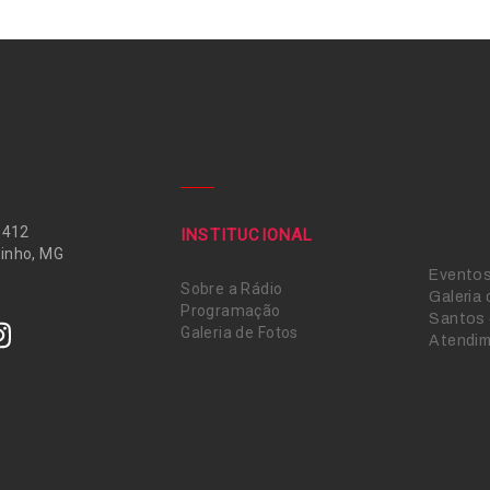
 412
INSTITUCIONAL
inho, MG
Evento
Sobre a Rádio
Galeria
Programação
Santos 
Galeria de Fotos
Atendi