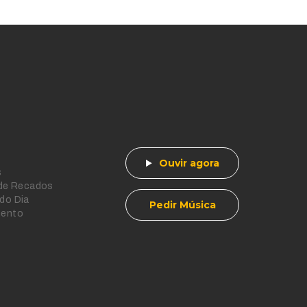
Ouvir agora
s
 de Recados
do Dia
Pedir Música
mento