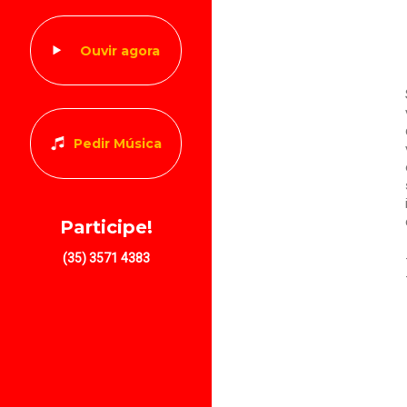
Ouvir agora
Pedir Música
Participe!
(35) 3571 4383