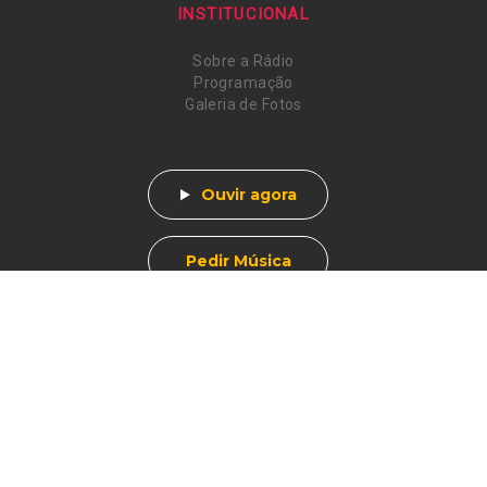
INSTITUCIONAL
Sobre a Rádio
Programação
Galeria de Fotos
Ouvir agora
Pedir Música
Av. Afonso Pena, 412
Centro - Muzambinho, MG
CEP 37890-000