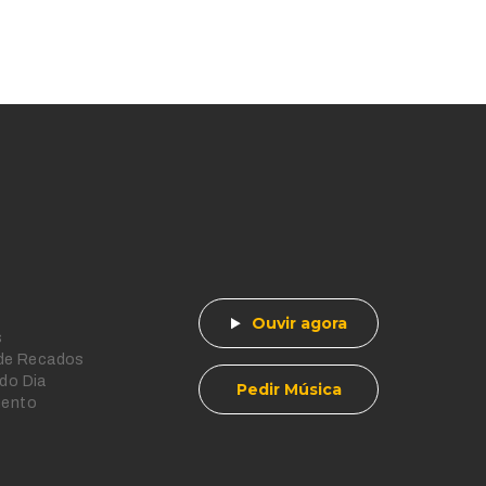
Ouvir agora
s
 de Recados
do Dia
Pedir Música
mento