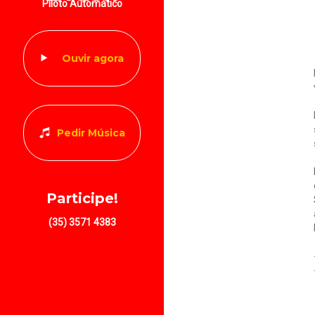
Piloto Automático
Ouvir agora
Pedir Música
Participe!
(35) 3571 4383