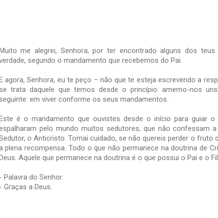
Muito me alegrei, Senhora, por ter encontrado alguns dos teu
verdade, segundo o mandamento que recebemos do Pai.
E agora, Senhora, eu te peço – não que te esteja escrevendo a re
se trata daquele que temos desde o princípio: amemo-nos uns
seguinte: em viver conforme os seus mandamentos.
Este é o mandamento que ouvistes desde o início para guiar o
espalharam pelo mundo muitos sedutores, que não confessam a J
Sedutor, o Anticristo. Tomai cuidado, se não quereis perder o fruto
a plena recompensa. Todo o que não permanece na doutrina de Cri
Deus. Aquele que permanece na doutrina é o que possui o Pai e o Fil
- Palavra do Senhor.
- Graças a Deus.