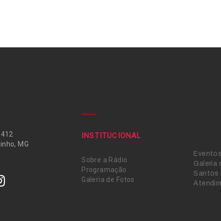
 412
INSTITUCIONAL
inho, MG
Evento
Sobre a Rádio
Galeria
Programação
Santos 
Galeria de Fotos
Atendi