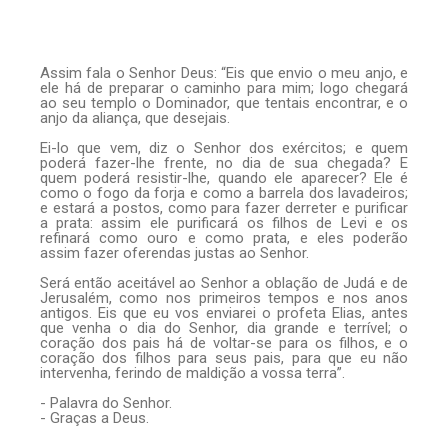
Assim fala o Senhor Deus: “Eis que envio o meu anjo, e
ele há de preparar o caminho para mim; logo chegará
ao seu templo o Dominador, que tentais encontrar, e o
anjo da aliança, que desejais.
Ei-lo que vem, diz o Senhor dos exércitos; e quem
poderá fazer-lhe frente, no dia de sua chegada? E
quem poderá resistir-lhe, quando ele aparecer? Ele é
como o fogo da forja e como a barrela dos lavadeiros;
e estará a postos, como para fazer derreter e purificar
a prata: assim ele purificará os filhos de Levi e os
refinará como ouro e como prata, e eles poderão
assim fazer oferendas justas ao Senhor.
Será então aceitável ao Senhor a oblação de Judá e de
Jerusalém, como nos primeiros tempos e nos anos
antigos. Eis que eu vos enviarei o profeta Elias, antes
que venha o dia do Senhor, dia grande e terrível; o
coração dos pais há de voltar-se para os filhos, e o
coração dos filhos para seus pais, para que eu não
intervenha, ferindo de maldição a vossa terra”.
- Palavra do Senhor.
- Graças a Deus.