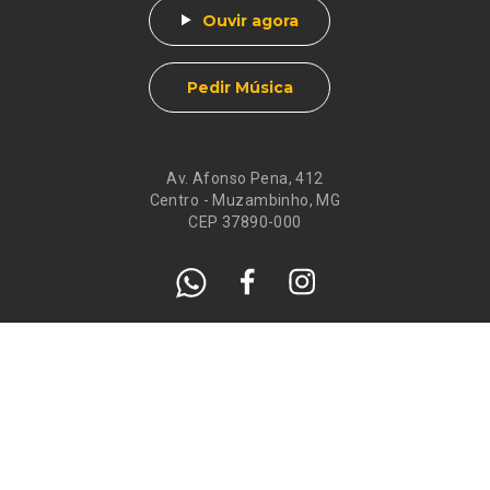
Ouvir agora
Pedir Música
Av. Afonso Pena, 412
Centro - Muzambinho, MG
CEP 37890-000
Eventos
Galeria de
Recados
Santos do Dia
Atendimento