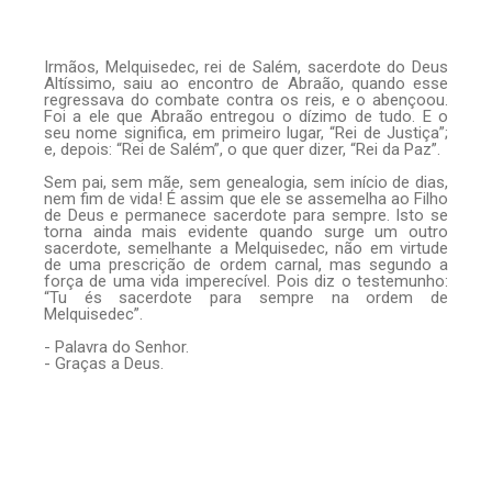
Irmãos, Melquisedec, rei de Salém, sacerdote do Deus
Altíssimo, saiu ao encontro de Abraão, quando esse
regressava do combate contra os reis, e o abençoou.
Foi a ele que Abraão entregou o dízimo de tudo. E o
seu nome significa, em primeiro lugar, “Rei de Justiça”;
e, depois: “Rei de Salém”, o que quer dizer, “Rei da Paz”.
Sem pai, sem mãe, sem genealogia, sem início de dias,
nem fim de vida! É assim que ele se assemelha ao Filho
de Deus e permanece sacerdote para sempre. Isto se
torna ainda mais evidente quando surge um outro
sacerdote, semelhante a Melquisedec, não em virtude
de uma prescrição de ordem carnal, mas segundo a
força de uma vida imperecível. Pois diz o testemunho:
“Tu és sacerdote para sempre na ordem de
Melquisedec”.
- Palavra do Senhor.
- Graças a Deus.