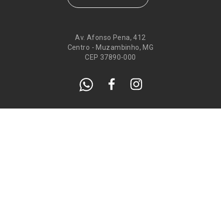
Av. Afonso Pena, 412
Centro - Muzambinho, MG
CEP 37890-000
Eventos
Galeria de
Recados
Santos do Dia
Atendimento