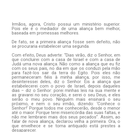
Irmãos, agora, Cristo possui um ministério superior.
Pois ele é o mediador de uma aliança bem melhor,
baseada em promessas melhores.
De fato, se a primeira aliança fosse sem defeito, não
se procuraria estabelecer uma segunda.
Com efeito, Deus adverte: “Dias virão, diz o Senhor, em
que concluirei com a casa de Israel e com a casa de
Judá uma nova aliança. Não como a aliança que eu fiz
com os seus pais, no dia em que os conduzi pela mão
para fazê-los sair da terra do Egito. Pois eles não
permaneceram fiéis à minha aliança; por isso, me
desinteressei deles, diz o Senhor. Eis a aliança que
estabelecerei com o povo de Israel, depois daqueles
dias – diz o Senhor: porei minhas leis na sua mente e
as gravarei no seu coração, e serei o seu Deus, e eles
serão o meu povo. Ninguém mais ensinará o seu
próximo, e nem o seu irmão, dizendo: ‘Conhece o
Senhor!’ Porque todos me conhecerão, desde o menor
até o maior. Porque terei misericórdia das suas faltas, e
não me lembrarei mais dos seus pecados”. Assim, ao
falar de nova aliança, declarou velha a primeira. Ora, o
que envelhece e se torna antiquado está prestes a
desaparecer.