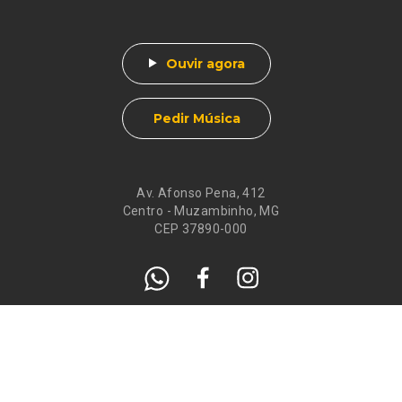
Ouvir agora
Pedir Música
Av. Afonso Pena, 412
Centro - Muzambinho, MG
CEP 37890-000
Eventos
Galeria de
Recados
Santos do Dia