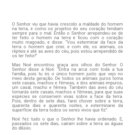
O Senhor viu que havia crescido a maldade do homem
na terra, e como os projetos do seu coração tendiam
sempre para o mal. Então o Senhor arrependeu-se de
ter feito o homem na terra e ficou com o coração
muito magoado, e disse: “Vou exterminar da face da
terra o homem que criei; e com ele, os animais, os
répteis e até as aves do céu, pois estou arrependido de
os ter feito!”
Mas Noé encontrou graça aos olhos do Senhor. O
Senhor disse a Noé: “Entra na arca com toda a tua
família, pois tu és o único homem justo que vejo no
meio desta geração. De todos os animais puros toma
sete casais, machos e fêmeas, e dos animais impuros,
um casal, macho e fêmea. Também das aves do céu
tomarás sete casais, machos e fêmeas, para que suas
espécies se conservem vivas sobre a face da terra.
Pois, dentro de sete dias, farei chover sobre a terra,
quarenta dias e quarenta noites, e exterminarei da
superfície da terra todos os seres vivos que fiz”.
Noé fez tudo o que o Senhor lhe havia ordenado. E,
passados os sete dias, caíram sobre a terra as águas
do dilúvio.