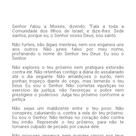
Senhor falou a Moisés, dizendo: “Fala a toda a
Comunidade dos filhos de Israel, e dize-lhes: Sede
santos, porque eu, o Senhor vosso Deus, sou santo.
Não furteis, não digais mentiras, nem vos enganeis uns
aos outros. Não jureis falso por meu nome,
profanando o nome do Senhor teu Deus. Eu sou o
Senhor.
Não explores o teu próximo nem pratiques extorsão
contra ele. Não retenhas contigo a diária do assalariado
até o dia seguinte. Não amaldiçoes o surdo, nem
ponhas tropeço diante do cego, mas temerás o teu
Deus. Eu sou o Senhor. Não cometas injustiças no
exercício da justiça; não favoreças o pobre nem
prestigieis o poderoso. Julga teu próximo conforme a
justiça.
Não sejas um maldizente entre o teu povo. Não
conspires, caluniando-o, contra a vida do teu próximo.
Eu sou o Senhor. Não tenhas no coração ódio contra
teu irmão. Repreende o teu próximo, para não te
tornares culpado de pecado por causa dele.
Não procures vingança, nem guardes rancor aos teus