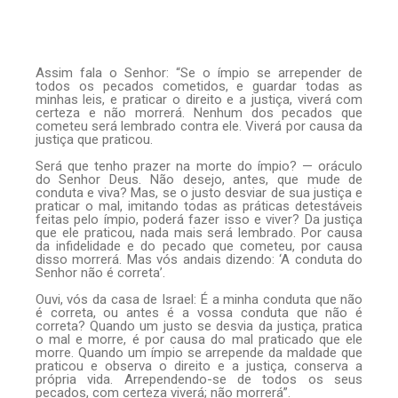
Assim fala o Senhor: “Se o ímpio se arrepender de
todos os pecados cometidos, e guardar todas as
minhas leis, e praticar o direito e a justiça, viverá com
certeza e não morrerá. Nenhum dos pecados que
cometeu será lembrado contra ele. Viverá por causa da
justiça que praticou.
Será que tenho prazer na morte do ímpio? — oráculo
do Senhor Deus. Não desejo, antes, que mude de
conduta e viva? Mas, se o justo desviar de sua justiça e
praticar o mal, imitando todas as práticas detestáveis
feitas pelo ímpio, poderá fazer isso e viver? Da justiça
que ele praticou, nada mais será lembrado. Por causa
da infidelidade e do pecado que cometeu, por causa
disso morrerá. Mas vós andais dizendo: ‘A conduta do
Senhor não é correta’.
Ouvi, vós da casa de Israel: É a minha conduta que não
é correta, ou antes é a vossa conduta que não é
correta? Quando um justo se desvia da justiça, pratica
o mal e morre, é por causa do mal praticado que ele
morre. Quando um ímpio se arrepende da maldade que
praticou e observa o direito e a justiça, conserva a
própria vida. Arrependendo-se de todos os seus
pecados, com certeza viverá; não morrerá”.