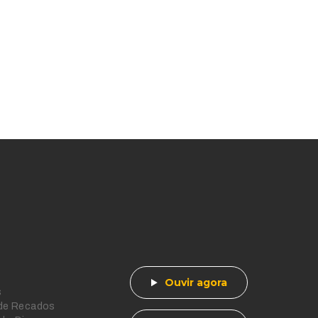
Ouvir agora
s
 de Recados