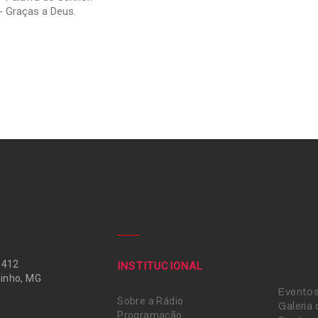
- Graças a Deus.
 412
INSTITUCIONAL
inho, MG
Evento
Sobre a Rádio
Galeria
Programação