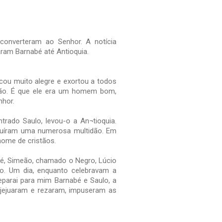
converteram ao Senhor. A notícia
ram Barnabé até Antioquia.
cou muito alegre e exortou a todos
ção. É que ele era um homem bom,
nhor.
trado Saulo, levou-o a An¬tioquia.
struíram uma numerosa multidão. Em
nome de cristãos.
abé, Simeão, chamado o Negro, Lúcio
o. Um dia, enquanto celebravam a
“Separai para mim Barnabé e Saulo, a
 jejuaram e rezaram, impuseram as