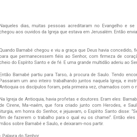
Naqueles dias, muitas pessoas acreditaram no Evangelho e se 
chegou aos ouvidos da Igreja que estava em Jerusalém. Então envia
Quando Barnabé chegou e viu a graça que Deus havia concedido, fi
para que permanecessem fiéis ao Senhor, com firmeza de cora
cheio do Espírito Santo e de fé. E uma grande multidão aderiu ao Se
Então Barnabé partiu para Tarso, à procura de Saulo. Tendo encon
Passaram um ano inteiro trabalhando juntos naquela Igreja, e in
Antioquia os discípulos foram, pela primeira vez, chamados com o 
Na Igreja de Antioquia, havia profetas e doutores. Eram eles: Barn
de Cirene, Ma¬naém, que fora criado junto com Herodes, e Saul
liturgia, em honra do Senhor, e jejuavam, o Espírito Santo disse: 
fim de fazerem o trabalho para o qual eu os chamei”. Então eles
mãos sobre Barnabé e Saulo, e deixaram-nos partir.
- Palavra do Senhor.