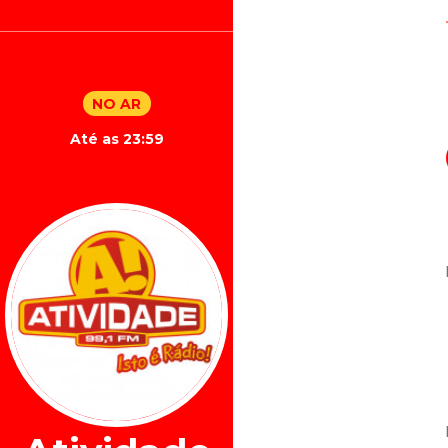
NO AR
Até as 23:59