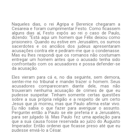
Naqueles dias, o rei Agripa e Berenice chegaram a
Cesareia e foram cumprimentar Festo. Como ficassem
alguns dias aí, Festo expôs ao rei o caso de Paulo,
dizendo: “Está aqui um homem que Félix deixou como
prisioneiro. Quando eu estive em Jerusalém, os sumos
sacerdotes e os anciãos dos judeus apresentaram
acusações contra ele e pediram-me que o condenasse.
Mas eu lhes respondi que os romanos não costumam
entregar um homem antes que o acusado tenha sido
confrontado com os acusadores e possa defender-se
da acusação.
Eles vieram para cá e, no dia seguinte, sem demora,
sentei-me no tribunal e mandei trazer o homem. Seus
acusadores compareceram diante dele, mas não
trouxeram nenhuma acusação de crimes de que eu
pudesse suspeitar. Tinham somente certas questões
sobre a sua própria religião e a respeito de um certo
Jesus que já morreu, mas que Paulo afirma estar vivo.
Eu não sabia o que fazer para averiguar o assunto.
Perguntei então a Paulo se ele preferia ir a Jerusalém,
para ser julgado lá. Mas Paulo fez uma apelação para
que a sua causa fosse reservada ao juízo do Augusto
Imperador. Então ordenei que ficasse preso até que eu
pudesse enviá-lo a César.