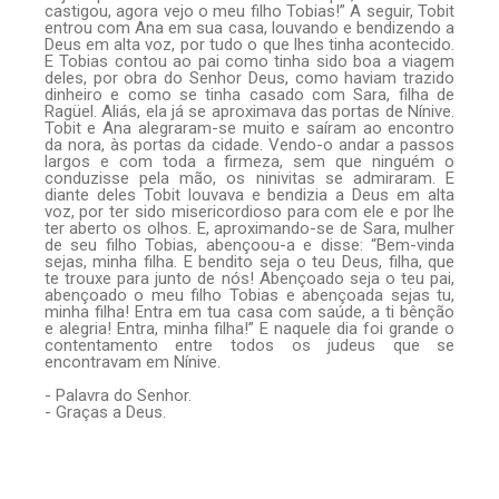
castigou, agora vejo o meu filho Tobias!” A seguir, Tobit
entrou com Ana em sua casa, louvando e bendizendo a
Deus em alta voz, por tudo o que lhes tinha acontecido.
E Tobias contou ao pai como tinha sido boa a viagem
deles, por obra do Senhor Deus, como haviam trazido
dinheiro e como se tinha casado com Sara, filha de
Ragüel. Aliás, ela já se aproximava das portas de Nínive.
Tobit e Ana alegraram-se muito e saíram ao encontro
da nora, às portas da cidade. Vendo-o andar a passos
largos e com toda a firmeza, sem que ninguém o
conduzisse pela mão, os ninivitas se admiraram. E
diante deles Tobit louvava e bendizia a Deus em alta
voz, por ter sido misericordioso para com ele e por lhe
ter aberto os olhos. E, aproximando-se de Sara, mulher
de seu filho Tobias, abençoou-a e disse: “Bem-vinda
sejas, minha filha. E bendito seja o teu Deus, filha, que
te trouxe para junto de nós! Abençoado seja o teu pai,
abençoado o meu filho Tobias e abençoada sejas tu,
minha filha! Entra em tua casa com saúde, a ti bênção
e alegria! Entra, minha filha!” E naquele dia foi grande o
contentamento entre todos os judeus que se
encontravam em Nínive.
- Palavra do Senhor.
- Graças a Deus.