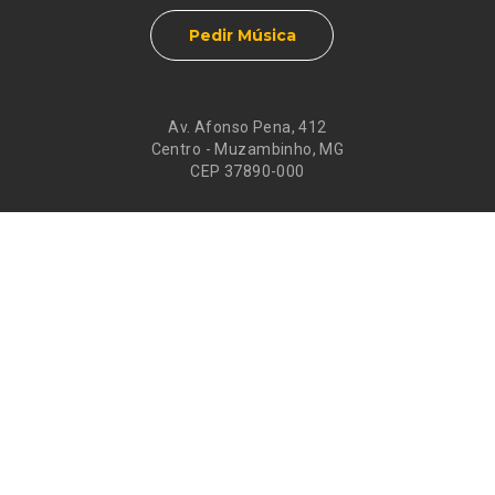
Pedir Música
Av. Afonso Pena, 412
Centro - Muzambinho, MG
CEP 37890-000
Eventos
Galeria de
Recados
Santos do Dia
Atendimento