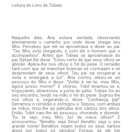
Leitura do Livro de Tobias.
Naqueles dias, Ana estava sentada, observando
atentamente o caminho por onde devia chegar seu
filho. Percebeu que ele se aproximava e disse ao pai:
“Teu filho está chegando, e com ele o homem que o
acompanhou”. Antes que Tobias se aproximasse do
pai, Rafael lhe disse: “Estou certo de que seus olhos se
abrirão. Aplica-lhe nos olhos o fel do peixe. O remédio
fará com que as manchas brancas se contraiam e se
desprendam de seus olhos. Teu pai vai recuperar a
vista e enxergará a luz”. Ana correu, atirou-se ao
pescoço do filho e disse: “Voltei à ver-te, meu filho,
agora posso morrer!” E chorou. Tobit levantou-se e,
tropeçando, atravessou a porta do pátio. Tobias foi ao
seu encontro, tendo na mão o fel do peixe. Soprou-lhe
nos olhos e, segurando-o, disse: “Confiança, pai!”
Derramou o remédio e esfregou-o. Depois, com ambas
as mãos, tirou-lhe as películas dos cantos dos olhos.
Então Tobit caiu-lhe ao pescoço, chorando e dizendo:
“Eu te vejo, meu filho, luz de meus olhos!” E
acrescentou: “Bendito seja Deus! Bendito seja o seu
grande nome! Benditos sejam todos os seus santos
anjos por todos os séculos! Porque, se ele me