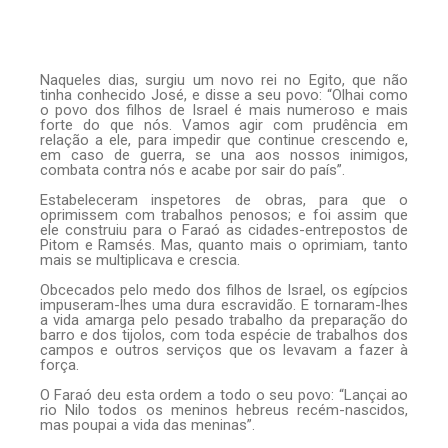
Naqueles dias, surgiu um novo rei no Egito, que não
tinha conhecido José, e disse a seu povo: “Olhai como
o povo dos filhos de Israel é mais numeroso e mais
forte do que nós. Vamos agir com prudência em
relação a ele, para impedir que continue crescendo e,
em caso de guerra, se una aos nossos inimigos,
combata contra nós e acabe por sair do país”.
Estabeleceram inspetores de obras, para que o
oprimissem com trabalhos penosos; e foi assim que
ele construiu para o Faraó as cidades-entrepostos de
Pitom e Ramsés. Mas, quanto mais o oprimiam, tanto
mais se multiplicava e crescia.
Obcecados pelo medo dos filhos de Israel, os egípcios
impuseram-lhes uma dura escravidão. E tornaram-lhes
a vida amarga pelo pesado trabalho da preparação do
barro e dos tijolos, com toda espécie de trabalhos dos
campos e outros serviços que os levavam a fazer à
força.
O Faraó deu esta ordem a todo o seu povo: “Lançai ao
rio Nilo todos os meninos hebreus recém-nascidos,
mas poupai a vida das meninas”.