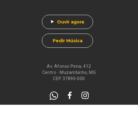
Ouvir agora
Pedir Música
Av. Afonso Pena, 412
Centro - Muzambinho, MG
CEP 37890-000
Eventos
Galeria de
Recados
Santos do Dia