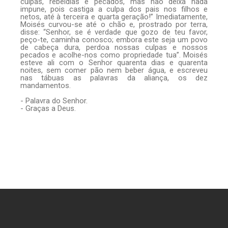
culpas, rebeldias e pecados, mas não deixa nada
impune, pois castiga a culpa dos pais nos filhos e
netos, até à terceira e quarta geração!” Imediatamente,
Moisés curvou-se até o chão e, prostrado por terra,
disse: “Senhor, se é verdade que gozo de teu favor,
peço-te, caminha conosco; embora este seja um povo
de cabeça dura, perdoa nossas culpas e nossos
pecados e acolhe-nos como propriedade tua”. Moisés
esteve ali com o Senhor quarenta dias e quarenta
noites, sem comer pão nem beber água, e escreveu
nas tábuas as palavras da aliança, os dez
mandamentos.
- Palavra do Senhor.
- Graças a Deus.