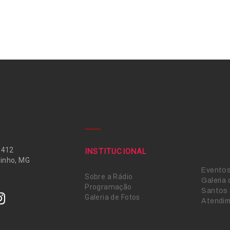
 412
INSTITUCIONAL
inho, MG
Evento
Sobre a Rádio
Galeria
Programação
Santos 
Galeria de Fotos
Atendi