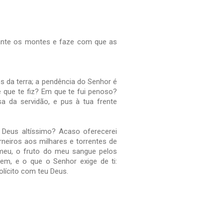
rante os montes e faze com que as
s da terra; a pendência do Senhor é
é que te fiz? Em que te fui penoso?
sa da servidão, e pus à tua frente
o Deus altíssimo? Acaso oferecerei
eiros aos milhares e torrentes de
 meu, o fruto do meu sangue pelos
em, e o que o Senhor exige de ti:
olícito com teu Deus.