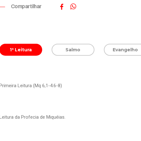
Compartilhar
1ª Leitura
Salmo
Evangelho
Primeira Leitura (Mq 6,1-4.6-8)
Evangelho (Mt 12,38-42)
Leitura da Profecia de Mi­quéias.