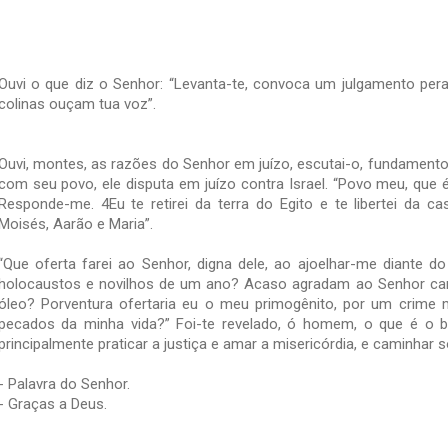
Ouvi o que diz o Senhor: “Levanta-te, convoca um julgamento pe
colinas ouçam tua voz”.
Ouvi, montes, as razões do Senhor em juízo, escutai-o, fundamento
com seu povo, ele disputa em juízo contra Israel. “Povo meu, que 
Responde-me. 4Eu te retirei da terra do Egito e te libertei da ca
Moisés, Aarão e Maria”.
“Que oferta farei ao Senhor, digna dele, ao ajoelhar-me diante d
holocaustos e novilhos de um ano? Acaso agradam ao Senhor carn
óleo? Porventura ofer­taria eu o meu primogênito, por um crime
pecados da minha vida?” Foi-te revelado, ó homem, o que é o b
principalmente praticar a justiça e amar a misericórdia, e caminhar s
- Palavra do Senhor.
- Graças a Deus.