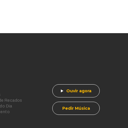
Ouvir agora
s
 de Recados
do Dia
Pedir Música
mento