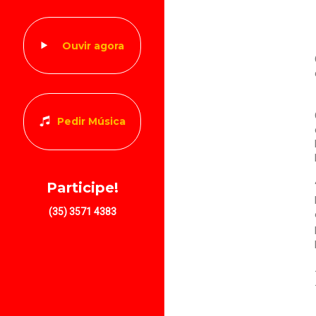
Ouvir agora
Pedir Música
Participe!
(35) 3571 4383