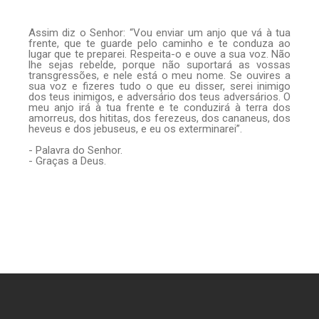
Assim diz o Senhor: “Vou enviar um anjo que vá à tua
frente, que te guarde pelo caminho e te conduza ao
lugar que te preparei. Respeita-o e ouve a sua voz. Não
lhe sejas rebelde, porque não suportará as vossas
transgressões, e nele está o meu nome. Se ouvires a
sua voz e fizeres tudo o que eu disser, serei inimigo
dos teus inimigos, e adversário dos teus adversários. O
meu anjo irá à tua frente e te conduzirá à terra dos
amorreus, dos hititas, dos ferezeus, dos cananeus, dos
heveus e dos jebuseus, e eu os exterminarei”.
- Palavra do Senhor.
- Graças a Deus.