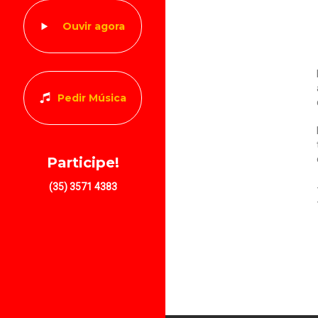
Ouvir agora
Pedir Música
Participe!
(35) 3571 4383