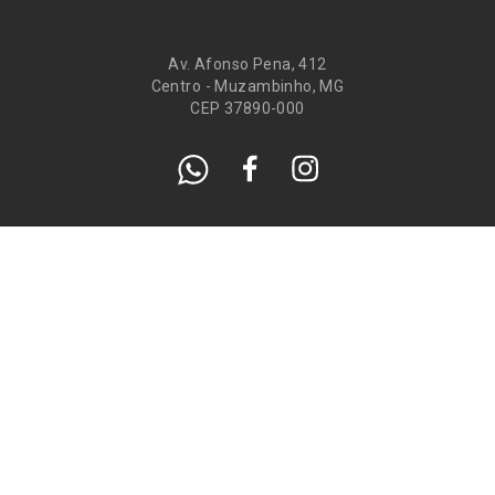
Av. Afonso Pena, 412
Centro - Muzambinho, MG
CEP 37890-000
Eventos
Galeria de
Recados
Santos do Dia
Atendimento