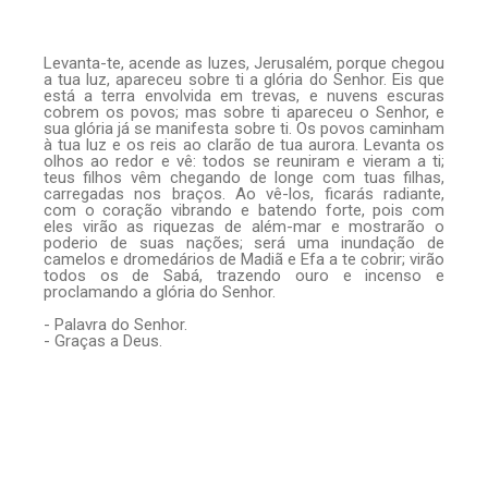
Levanta-te, acende as luzes, Jerusalém, porque chegou
a tua luz, apareceu sobre ti a glória do Senhor. Eis que
está a terra envolvida em trevas, e nuvens escuras
cobrem os povos; mas sobre ti apareceu o Senhor, e
sua glória já se manifesta sobre ti. Os povos caminham
à tua luz e os reis ao clarão de tua aurora. Levanta os
olhos ao redor e vê: todos se reuniram e vieram a ti;
teus filhos vêm chegando de longe com tuas filhas,
carregadas nos braços. Ao vê-los, ficarás radiante,
com o coração vibrando e batendo forte, pois com
eles virão as riquezas de além-mar e mostrarão o
poderio de suas nações; será uma inundação de
camelos e dromedários de Madiã e Efa a te cobrir; virão
todos os de Sabá, trazendo ouro e incenso e
proclamando a glória do Senhor.
- Palavra do Senhor.
- Graças a Deus.