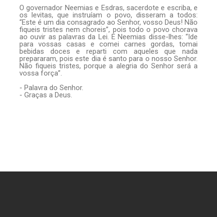
O governador Neemias e Esdras, sacerdote e escriba, e
os levitas, que instruíam o povo, disseram a todos:
“Este é um dia consagrado ao Senhor, vosso Deus! Não
fiqueis tristes nem choreis”, pois todo o povo chorava
ao ouvir as palavras da Lei. E Neemias disse-lhes: “Ide
para vossas casas e comei carnes gordas, tomai
bebidas doces e reparti com aqueles que nada
prepararam, pois este dia é santo para o nosso Senhor.
Não fiqueis tristes, porque a alegria do Senhor será a
vossa força”.
- Palavra do Senhor.
- Graças a Deus.