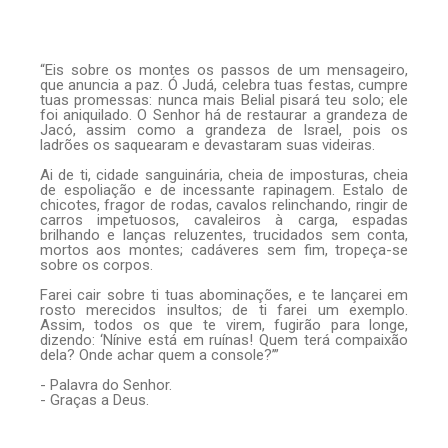
“Eis sobre os montes os passos de um mensageiro,
que anuncia a paz. Ó Judá, celebra tuas festas, cumpre
tuas promessas: nunca mais Belial pisará teu solo; ele
foi aniquilado. O Senhor há de restaurar a grandeza de
Jacó, assim como a grandeza de Is­rael, pois os
ladrões os saquearam e devastaram suas videiras.
Ai de ti, cidade sanguinária, cheia de imposturas, cheia
de espoliação e de incessante ra­pi­nagem. Estalo de
chicotes, fragor de rodas, cavalos relinchando, ringir de
carros impetuosos, cavaleiros à carga, espadas
brilhando e lanças reluzentes, trucidados sem conta,
mortos aos montes; cadáveres sem fim, tropeça-se
sobre os corpos.
Farei cair sobre ti tuas abominações, e te lançarei em
rosto merecidos insultos; de ti farei um exemplo.
Assim, todos os que te virem, fugirão para longe,
dizendo: ‘Nínive está em ruínas! Quem terá compaixão
dela? Onde achar quem a console?’”
- Palavra do Senhor.
- Graças a Deus.