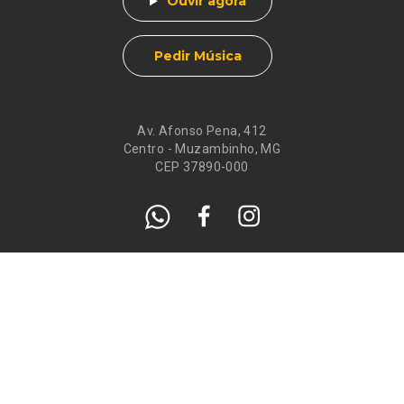
Ouvir agora
Pedir Música
Av. Afonso Pena, 412
Centro - Muzambinho, MG
CEP 37890-000
Eventos
Galeria de
Recados
Santos do Dia
Atendimento