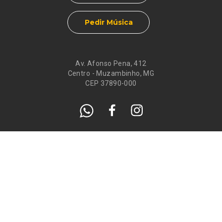
Pedir Música
Av. Afonso Pena, 412
Centro - Muzambinho, MG
CEP 37890-000
Eventos
Galeria de
Recados
Santos do Dia
Atendimento