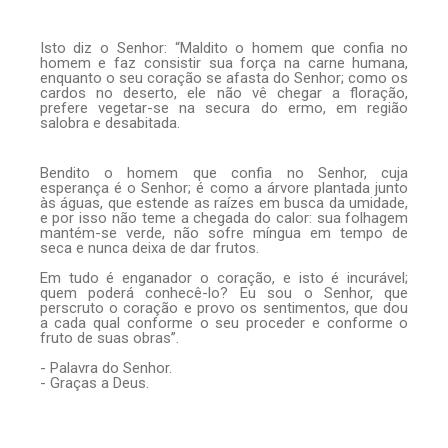
Isto diz o Senhor: “Maldito o homem que confia no
homem e faz consistir sua força na carne humana,
enquanto o seu coração se afasta do Senhor; como os
cardos no deserto, ele não vê chegar a floração,
prefere vegetar-se na secura do ermo, em região
salobra e desabitada.
Bendito o homem que confia no Senhor, cuja
esperança é o Senhor; é como a árvore plantada junto
às águas, que estende as raízes em busca da umidade,
e por isso não teme a chegada do calor: sua folhagem
mantém-se verde, não sofre míngua em tempo de
seca e nunca deixa de dar frutos.
Em tudo é enganador o coração, e isto é incurável;
quem poderá conhecê-lo? Eu sou o Senhor, que
perscruto o coração e provo os sentimentos, que dou
a cada qual conforme o seu proceder e conforme o
fruto de suas obras”.
- Palavra do Senhor.
- Graças a Deus.