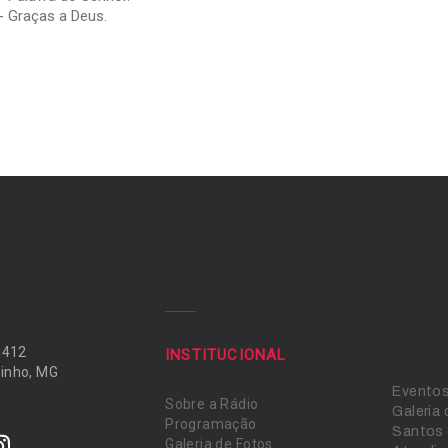
- Graças a Deus.
 412
INSTITUCIONAL
inho, MG
Evento
Sobre a Rádio
Galeria
Programação
Santos 
Galeria de Fotos