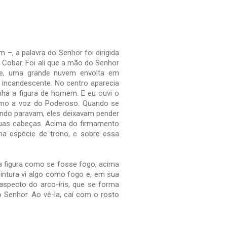
 –, a palavra do Senhor foi dirigida
io Cobar. Foi ali que a mão do Senhor
te, uma grande nuvem envolta em
 incandescente. No centro aparecia
inha a figura de homem. E eu ouvi o
omo a voz do Poderoso. Quando se
ndo paravam, eles deixavam pender
suas cabeças. Acima do fir­mamento
ma espécie de trono, e sobre essa
a figura como se fosse fogo, acima
 cintura vi algo como fogo e, em sua
aspecto do arco-íris, que se forma
do Senhor. Ao vê-la, caí com o rosto