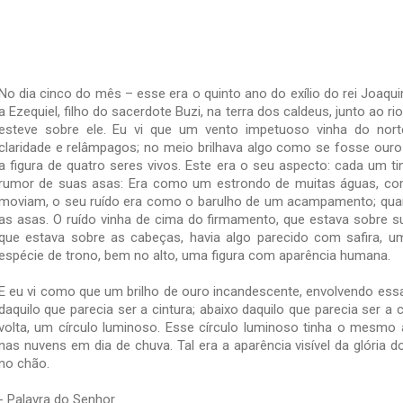
No dia cinco do mês – esse era o quinto ano do exílio do rei Joaquim
a Ezequiel, filho do sacerdote Buzi, na terra dos caldeus, junto ao r
esteve sobre ele. Eu vi que um vento impetuoso vinha do nor
claridade e relâmpagos; no meio brilhava algo como se fosse ouro
a figura de quatro seres vivos. Este era o seu aspecto: cada um t
rumor de suas asas: Era como um estrondo de muitas águas, c
moviam, o seu ruído era como o barulho de um acampamento; qua
as asas. O ruído vinha de cima do fir­ma­mento, que estava sobre 
que estava sobre as cabeças, havia algo parecido com safira, u
espécie de trono, bem no alto, uma figura com aparência humana.
E eu vi como que um brilho de ouro incandescente, envolvendo ess
daquilo que parecia ser a cintura; abaixo daquilo que parecia ser a
volta, um círculo luminoso. Esse círculo luminoso tinha o mesmo 
nas nuvens em dia de chuva. Tal era a aparência visível da glória 
no chão.
- Palavra do Senhor.