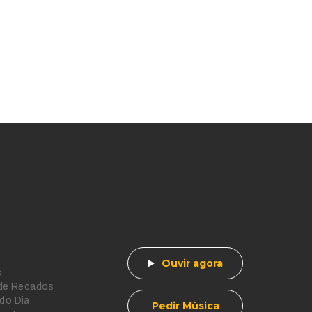
Ouvir agora
s
 de Recados
do Dia
Pedir Música