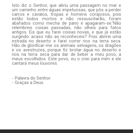
Isto diz o Senhor, que abriu uma passagem no mar e
um caminho entre águas impetuosas; que pôs a perder
carros e cavalos, tropas e homens corajosos; pois
estão todos mortos e não ressuscitarão, foram
abafados como mecha de pano e apagaram-se:'Não
— Glória a vós, Senhor.
relembreis coisas passadas, não olheis para fatos
antigos. Eis que eu farei coisas novas, e que já estão
surgindo: acaso não as reconheceis? Pois abrirei uma
estrada no deserto e farei correr rios na terra seca.
Hão de glorificar-me os animais selvagens, os dragões
e os avestruzes, porque fiz brotar água no deserto e
rios na terra seca para dar de beber a meu povo, a
meus escolhidos. Este povo, eu o criei para mim e ele
cantará meus louvores.
- Palavra do Senhor.
- Graças a Deus.