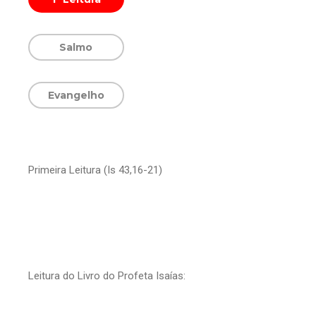
Salmo
Evangelho
Primeira Leitura (Is 43,16-21)
Leitura do Livro do Profeta Isaías:
— Ele está no meio de nós.
— Maravilhas fez conosco o Senhor, exultemos de
alegria!