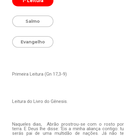
1ª Leitura
Salmo
Evangelho
Primeira Leitura (Gn 17,3-9)
Leitura do Livro do Gênesis.
— O Senhor se lembra sempre da Aliança!
Naqueles dias, Abrão prostrou-se com o rosto por
— Ele está no meio de nós.
terra. E Deus lhe disse: 'Eis a minha aliança contigo: tu
serás pai de uma multidão de nações. Já não te