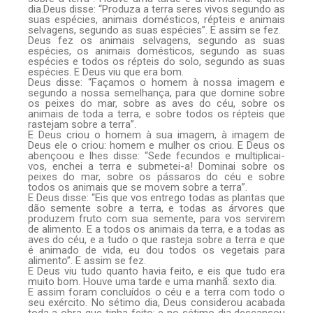
dia.Deus disse: “Produza a terra seres vivos segundo as
suas espécies, animais domésticos, répteis e animais
selvagens, segundo as suas espécies”. E assim se fez.
Deus fez os animais selvagens, segundo as suas
espécies, os animais domésticos, segundo as suas
espécies e todos os répteis do solo, segundo as suas
espécies. E Deus viu que era bom.
Deus disse: “Façamos o homem à nossa imagem e
segundo a nossa semelhança, para que domine sobre
os peixes do mar, sobre as aves do céu, sobre os
animais de toda a terra, e sobre todos os répteis que
rastejam sobre a terra”.
E Deus criou o homem à sua imagem, à imagem de
Deus ele o criou: homem e mulher os criou. E Deus os
abençoou e lhes disse: “Sede fecundos e multiplicai-
vos, enchei a terra e submetei-a! Dominai sobre os
peixes do mar, sobre os pássaros do céu e sobre
todos os animais que se movem sobre a terra”.
E Deus disse: “Eis que vos entrego todas as plantas que
dão semente sobre a terra, e todas as árvores que
produzem fruto com sua semente, para vos servirem
de alimento. E a todos os animais da terra, e a todas as
aves do céu, e a tudo o que rasteja sobre a terra e que
é animado de vida, eu dou todos os vegetais para
alimento”. E assim se fez.
E Deus viu tudo quanto havia feito, e eis que tudo era
muito bom. Houve uma tarde e uma manhã: sexto dia.
E assim foram concluídos o céu e a terra com todo o
seu exército. No sétimo dia, Deus considerou acabada
toda a obra que tinha feito; e no sétimo dia descansou