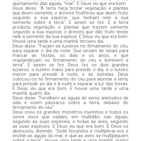
ajuntamento das águas, “mar”. E Deus viu que era bom.
Deus disse: “A terra faça brotar vegetação e plantas
que deem semente, e árvores frutíferas que deem fruto
segundo a sua espécie, que tenham nele a sua
semente sobre a terra”. E assim se fez. E a terra
produziu vegetação e plantas que trazem semente
segundo a sua espécie, e árvores que dão fruto tendo
nele a semente da sua espécie. E Deus viu que era bom.
Houve uma tarde e uma manhã: terceiro dia.
Deus disse: “Façam-se luzeiros no firmamento do céu,
para separar o dia da noite. Que sirvam de sinais para
marcar as festas, os dias e os anos, e que
resplandeçam no firmamento do céu e iluminem a
terra”. E assim se fez. Deus fez os dois grandes
luzeiros: o luzeiro maior para presidir o dia, e o luzeiro
menor para presidir à noite, e as estrelas. Deus
colocou-os no firmamento do céu para alumiar a terra,
para presidir ao dia e à noite e separar a luz das trevas.
E Deus viu que era bom. E houve uma tarde e uma
manhã: quarto dia.
Deus disse: “Fervilhem as águas de seres animados de
vida e voem pássaros sobre a terra, debaixo do
firmamento do céu”.
Deus criou os grandes monstros marinhos e todos os
seres vivos que nadam, em multidão, nas águas,
segundo as suas espécies, e todas as aves, segundo
as suas espécies. E Deus viu que era bom. E Deus os
abençoou, dizendo: “Sede fecundos e multiplicai-vos e
enchei as águas do mar, e que as aves se multipliquem
sobre a terra”. Houve uma tarde e uma manhã: quinto