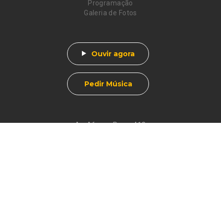
Programação
Galeria de Fotos
Ouvir agora
Pedir Música
Av. Afonso Pena, 412
Centro - Muzambinho, MG
CEP 37890-000
Eventos
Galeria de