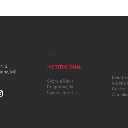
 412
INSTITUCIONAL
inho, MG
Evento
Sobre a Rádio
Galeria
Programação
Santos 
Galeria de Fotos
Atendi