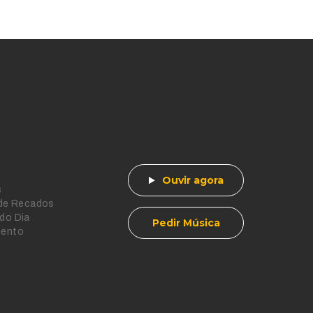
Ouvir agora
s
 de Recados
do Dia
Pedir Música
mento