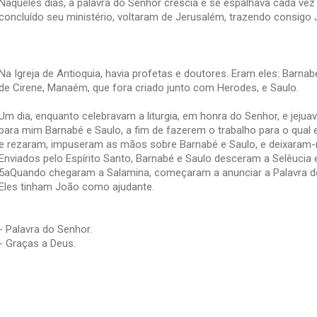
Naqueles dias, a palavra do Senhor crescia e se espalhava cada vez
concluído seu ministério, voltaram de Jerusalém, trazendo consig
Na Igreja de Antioquia, havia profetas e doutores. Eram eles: Barn
de Cirene, Manaém, que fora criado junto com Herodes, e Saulo.
Um dia, enquanto celebravam a liturgia, em honra do Senhor, e jejuav
para mim Barnabé e Saulo, a fim de fazerem o trabalho para o qual 
e rezaram, impuseram as mãos sobre Barnabé e Saulo, e deixaram-n
Enviados pelo Espírito Santo, Barnabé e Saulo desceram a Selêucia 
5aQuando chegaram a Salamina, começaram a anunciar a Palavra d
Eles tinham João como ajudante.
- Palavra do Senhor.
- Graças a Deus.