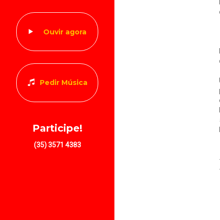
Ouvir agora
Pedir Música
Participe!
(35) 3571 4383