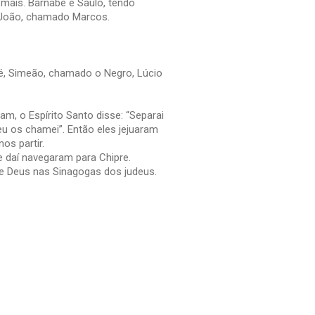
 mais. Barnabé e Saulo, tendo
o João, chamado Marcos.
abé, Simeão, chamado o Negro, Lúcio
am, o Espírito Santo disse: “Separai
eu os chamei”. Então eles jejuaram
os partir.
e daí navegaram para Chipre.
e Deus nas Sinagogas dos judeus.