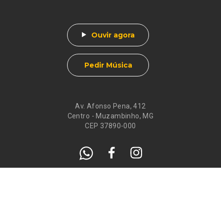
Ouvir agora
Pedir Música
Av. Afonso Pena, 412
Centro - Muzambinho, MG
CEP 37890-000
Eventos
Galeria de
Recados
Santos do Dia