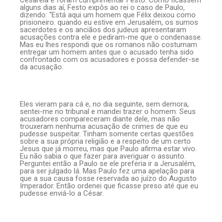
alguns dias aí, Festo expôs ao rei o caso de Paulo,
dizendo: “Está aqui um homem que Félix deixou como
prisioneiro. quando eu estive em Jerusalém, os sumos
sacerdotes e os anciãos dos judeus apresentaram
acusações contra ele e pediram-me que o condenasse.
Mas eu lhes respondi que os romanos não costumam
entregar um homem antes que o acusado tenha sido
confrontado com os acusadores e possa defender-se
da acusação.
Eles vieram para cá e, no dia seguinte, sem demora,
sentei-me no tribunal e mandei trazer o homem. Seus
acusadores compareceram diante dele, mas não
trouxeram nenhuma acusação de crimes de que eu
pudesse suspeitar. Tinham somente certas questões
sobre a sua própria religião e a respeito de um certo
Jesus que já morreu, mas que Paulo afirma estar vivo.
Eu não sabia o que fazer para averiguar o assunto.
Perguntei então a Paulo se ele preferia ir a Jerusalém,
para ser julgado lá. Mas Paulo fez uma apelação para
que a sua causa fosse reservada ao juízo do Augusto
Imperador. Então ordenei que ficasse preso até que eu
pudesse enviá-lo a César.