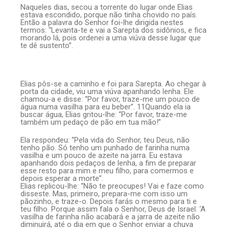
Naqueles dias, secou a torrente do lugar onde Elias
estava escondido, porque não tinha chovido no país.
Então a palavra do Senhor foi-lhe dirigida nestes
termos: “Levanta-te e vai a Sarepta dos sidônios, e fica
morando lá, pois ordenei a uma viúva desse lugar que
te dê sustento”.
Elias pôs-se a caminho e foi para Sarepta. Ao chegar à
porta da cidade, viu uma viúva apanhando lenha. Ele
chamou-a e disse: “Por favor, traze-me um pouco de
água numa vasilha para eu beber”. 11Quando ela ia
buscar água, Elias gritou-lhe: “Por favor, traze-me
também um pedaço de pão em tua mão!”
Ela respondeu: “Pela vida do Senhor, teu Deus, não
tenho pão. Só tenho um punhado de farinha numa
vasilha e um pouco de azeite na jarra. Eu estava
apanhando dois pedaços de lenha, a fim de preparar
esse resto para mim e meu filho, para comermos e
depois esperar a morte”.
Elias replicou-lhe: “Não te preocupes! Vai e faze como
disseste. Mas, primeiro, prepara-me com isso um
pãozinho, e traze-o. Depois farás o mesmo para ti e
teu filho. Porque assim fala o Senhor, Deus de Israel: ‘A
vasilha de farinha não acabará e a jarra de azeite não
diminuirá, até o dia em que o Senhor enviar a chuva