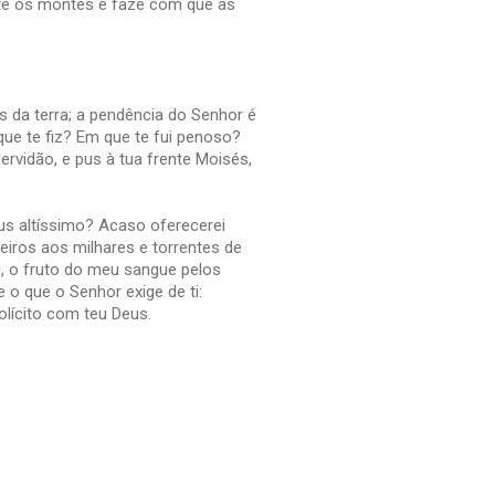
nte os montes e faze com que as
 da terra; a pendência do Senhor é
que te fiz? Em que te fui penoso?
servidão, e pus à tua frente Moisés,
eus altíssimo? Acaso oferecerei
iros aos milhares e torrentes de
, o fruto do meu sangue pelos
 o que o Senhor exige de ti:
olícito com teu Deus.