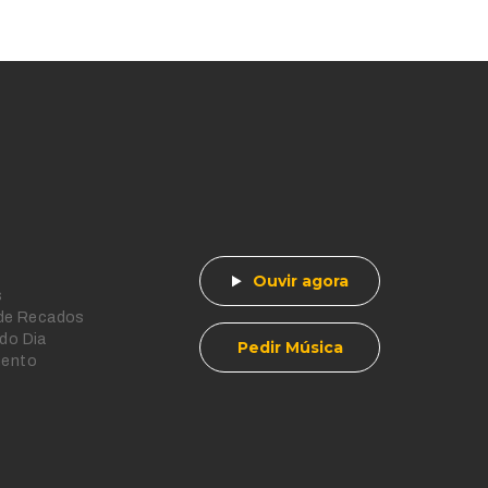
Ouvir agora
s
 de Recados
do Dia
Pedir Música
mento