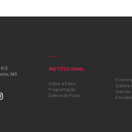
 412
INSTITUCIONAL
inho, MG
Evento
Sobre a Rádio
Galeria
Programação
Santos 
Galeria de Fotos
Atendi