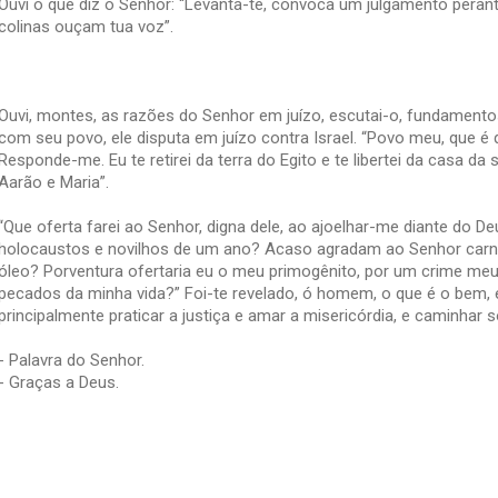
Ouvi o que diz o Senhor: “Levanta-te, convoca um julgamento pera
colinas ouçam tua voz”.
Ouvi, montes, as razões do Senhor em juízo, escutai-o, fundamentos
com seu povo, ele disputa em juízo contra Israel. “Povo meu, que é 
Responde-me. Eu te retirei da terra do Egito e te libertei da casa da 
Aarão e Maria”.
“Que oferta farei ao Senhor, digna dele, ao ajoelhar-me diante do D
holocaustos e novilhos de um ano? Acaso agradam ao Senhor carne
óleo? Porventura ofertaria eu o meu primogênito, por um crime meu
pecados da minha vida?” Foi-te revelado, ó homem, o que é o bem, e
principalmente praticar a justiça e amar a misericórdia, e caminhar s
- Palavra do Senhor.
- Graças a Deus.