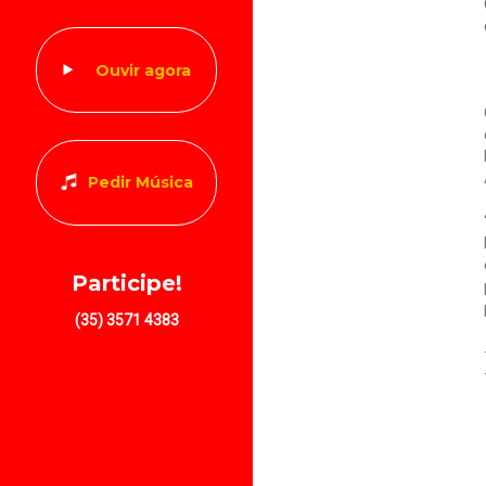
Ouvir agora
Pedir Música
Participe!
(35) 3571 4383