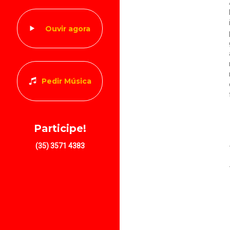
Ouvir agora
Pedir Música
Participe!
(35) 3571 4383