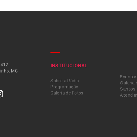
 412
INSTITUCIONAL
inho, MG
Evento
Sobre a Rádio
Galeria
Programação
Santos 
Galeria de Fotos
Atendi