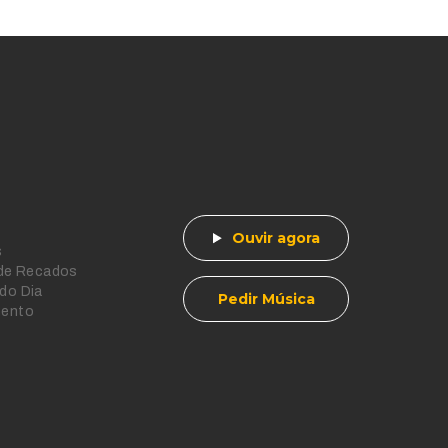
Ouvir agora
s
 de Recados
do Dia
Pedir Música
mento