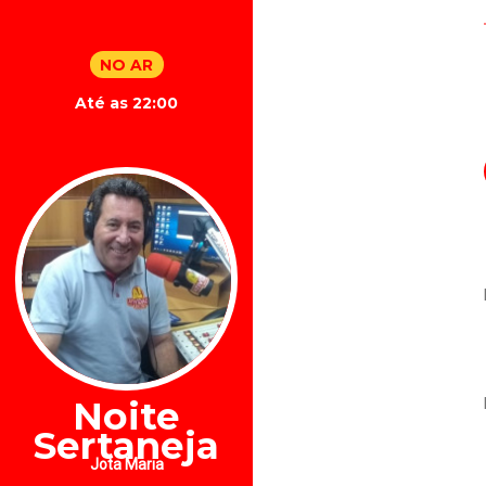
NO AR
Até as 22:00
Noite
Sertaneja
Jota Maria