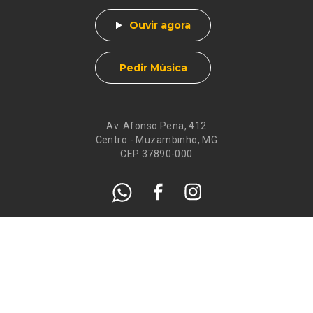
Ouvir agora
Pedir Música
Av. Afonso Pena, 412
Centro - Muzambinho, MG
CEP 37890-000
Eventos
Galeria de
Recados
Santos do Dia
Atendimento