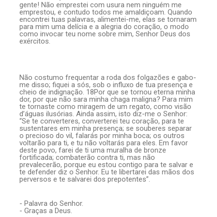
gente! Não emprestei com usura nem ninguém me
emprestou, e contudo todos me amaldiçoam. Quando
encontrei tuas palavras, alimentei-me, elas se tornaram
para mim uma delícia e a alegria do coração, o modo
como invocar teu nome sobre mim, Senhor Deus dos
exércitos.
Não costumo frequentar a roda dos folgazões e gabo-
me disso; fiquei a sós, sob o influxo de tua presença e
cheio de indignação. 18Por que se tornou eterna minha
dor, por que não sara minha chaga maligna? Para mim
te tornaste como miragem de um regato, como visão
d’águas ilusórias. Ainda assim, isto diz-me o Senhor:
“Se te converteres, converterei teu coração, para te
sustentares em minha presença; se souberes separar
o precioso do vil, falarás por minha boca; os outros
voltarão para ti, e tu não voltarás para eles. Em favor
deste povo, farei de ti uma muralha de bronze
fortificada; combaterão contra ti, mas não
prevalecerão, porque eu estou contigo para te salvar e
te defender diz o Senhor. Eu te libertarei das mãos dos
perversos e te salvarei dos prepotentes”.
- Palavra do Senhor.
- Graças a Deus.