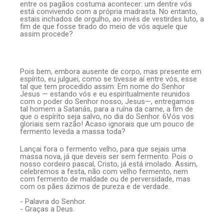
entre os pagãos costuma acontecer: um dentre vós
está convivendo com a própria madrasta. No entanto,
estais inchados de orgulho, ao invés de vestirdes luto, a
fim de que fosse tirado do meio de vós aquele que
assim procede?
Pois bem, embora ausente de corpo, mas presente em
espírito, eu julguei, como se tivesse aí entre vós, esse
tal que tem procedido assim: Em nome do Senhor
Jesus — estando vós e eu espiritualmente reunidos
com o poder do Senhor nosso, Jesus—, entregamos
tal homem a Satanás, para a ruína da carne, a fim de
que o espírito seja salvo, no dia do Senhor. 6Vós vos
gloriais sem razão! Acaso ignorais que um pouco de
fermento leveda a massa toda?
Lançai fora o fermento velho, para que sejais uma
massa nova, já que deveis ser sem fermento. Pois o
nosso cordeiro pascal, Cristo, já está imolado. Assim,
celebremos a festa, não com velho fermento, nem
com fermento de maldade ou de perversidade, mas
com os pães ázimos de pureza e de verdade.
- Palavra do Senhor.
- Graças a Deus.