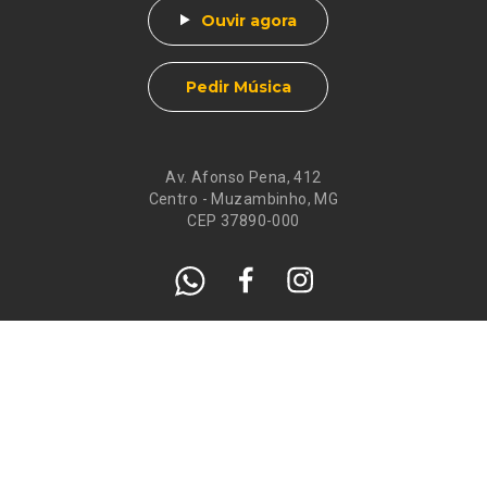
Ouvir agora
Pedir Música
Av. Afonso Pena, 412
Centro - Muzambinho, MG
CEP 37890-000
Eventos
Galeria de
Recados
Santos do Dia
Atendimento