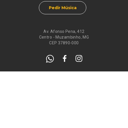
Pedir Música
Av. Afonso Pena, 412
Centro - Muzambinho, MG
CEP 37890-000
Eventos
Galeria de
Recados
Santos do Dia
Atendimento