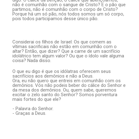
digo: O cálice da bênção, o cálice que abençoamos,
não é comunhão com o sangue de Cristo? E o pão que
partimos, não é comunhão com o corpo de Cristo?
Porque há um só pão, nós todos somos um só corpo,
pois todos participamos desse único pão.
Considerai os filhos de Israel: Os que comem as
vítimas sacrificais não estão em comunhão com o
altar? Então, que dizer? Que a carne de um sacrifício
idolátrico tem algum valor? Ou que o ídolo vale alguma
coisa? Nada disso.
O que eu digo é que os idólatras oferecem seus
sacrifícios aos demônios e não a Deus.
Ora, eu não quero que entreis em comunhão com os
demônios. Vós não podeis beber do cálice do Senhor e
da mesa dos demônios. Ou, quem sabe, queremos
excitar o zelo santo do Senhor? Somos porventura
mais fortes do que ele?
- Palavra do Senhor.
- Graças a Deus.