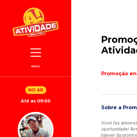
Promoç
Ativid
MENU
Promoção en
NO AR
Até as 09:00
Sobre a Pro
Você faz anivers
oportunidade! Ac
banner da promoç