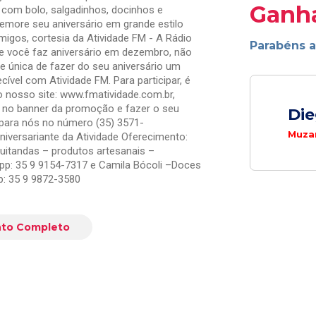
Ganh
a com bolo, salgadinhos, docinhos e
memore seu aniversário em grande estilo
migos, cortesia da Atividade FM - A Rádio
Parabéns 
Se você faz aniversário em dezembro, não
e única de fazer do seu aniversário um
vel com Atividade FM. Para participar, é
o nosso site: www.fmatividade.com.br,
ar no banner da promoção e fazer o seu
Di
 para nós no número (35) 3571-
Muza
iversariante da Atividade Oferecimento:
Quitandas – produtos artesanais –
p: 35 9 9154-7317 e Camila Bócoli –Doces
: 35 9 9872-3580
to Completo