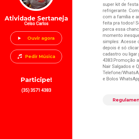
super kit de fest
refrigerante. Co
com a família e a
Atividade Sertaneja
feita pra todos! 
Celso Carlos
perca essa chanc
momento inesquecí
Ouvir agora
simples: Acesse 
depois é só clic
cadastro ou ligar
Pedir Música
4383.Promoção an
Nair Salgados e 
Telefone/WhatsAp
e Bolos WhatsApp
Participe!
(35) 3571 4383
Regulamen