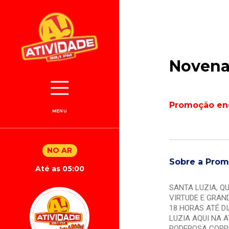
Novena
Promoção en
MENU
NO AR
Sobre a Pro
Até as 05:00
SANTA LUZIA, Q
VIRTUDE E GRAN
18 HORAS ATÉ D
LUZIA AQUI NA A
PODEROSA CORR