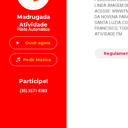
LINDA IMAGEM DE
ACESSE: WWW.FM
Madrugada
DA NOVENA PARA
SANTA LUZIA CO
Atividade
FRANCISCO, TOD
Piloto Automático
ATIVIDADE FM.
Ouvir agora
Regulamen
Pedir Música
Participe!
(35) 3571 4383