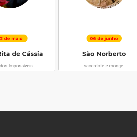
2 de maio
06 de junho
ita de Cássia
São Norberto
 dos Impossíveis
sacerdote e monge.