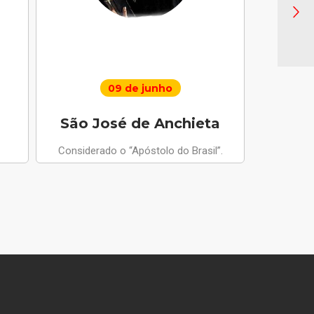
09 de junho
São José de Anchieta
Santo 
Considerado o “Apóstolo do Brasil”.
Anjo da Paz
apariçõ
compus
m