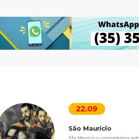
22.09
São Maurício
São Maurício e companheiros márt