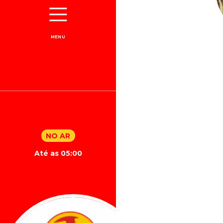
MENU
NO AR
Até as 05:00