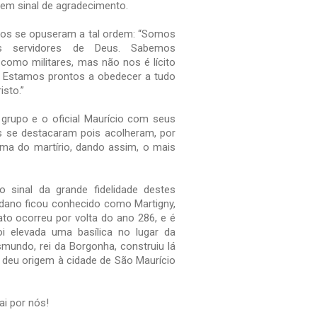
 em sinal de agradecimento.
ãos se opuseram a tal ordem: “Somos
 servidores de Deus. Sabemos
como militares, mas não nos é lícito
. Estamos prontos a obedecer a tudo
isto.”
rupo e o oficial Maurício com seus
 se destacaram pois acolheram, por
ma do martírio, dando assim, o mais
o sinal da grande fidelidade destes
Ródano ficou conhecido como Martigny,
ato ocorreu por volta do ano 286, e é
i elevada uma basílica no lugar da
smundo, rei da Borgonha, construiu lá
 deu origem à cidade de São Maurício
ai por nós!