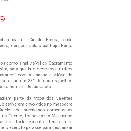
chamada de Cidade Eterna, onde
dro, ocupada pelo atual Papa Bento
os como sinal visível do Sacramento
porém, para que isto ocorresse, muitos
mprarem” com o sangue a vitória do
mano, que em 381 dobrou os joelhos
deiro homem: Jesus Cristo.
aziam parte da tropa dos valentes
 que estiveram envolvidos no massacre
iocleciano, precisando combater as
no Oriente, foi ao amigo Maximiano
 um forte exército. Tendo feito
e o exército parasse para descansar