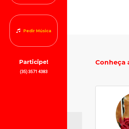
Pedir Música
Conheça a
Participe!
(35) 3571 4383