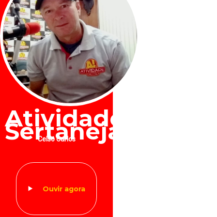
Atividade
Sertaneja
Celso Carlos
Ouvir agora