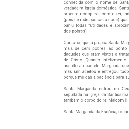
conhecida com o nome de Santa 
verdadeira Igreja doméstica. San
procurou cooperar com o rei, t
(pois de rude passou a doce) qua
baniu todas futilidades e aprox
dos pobres).
Conta-se que a própria Santa Marg
mais de cem pobres, ao ponto d
daqueles que eram vistos e trat
de Cristo. Quando infelizment
assalto ao castelo, Margarida qu
mas sim aceitou e entregou tudo
porque me dás a paciência para su
Santa Margarida entrou no Cé
sepultada na igreja da Santíssim
também o corpo do rei Malcom III 
Santa Margarida da Escócia, rogai