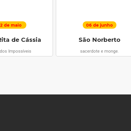
2 de maio
06 de junho
ita de Cássia
São Norberto
 dos Impossíveis
sacerdote e monge.