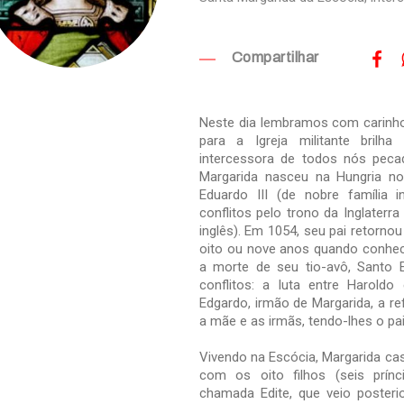
Compartilhar
Neste dia lembramos com carinho
para a Igreja militante bri
intercessora de todos nós peca
Margarida nasceu na Hungria no
Eduardo III (de nobre família in
conflitos pelo trono da Inglaterr
inglês). Em 1054, seu pai retornou
oito ou nove anos quando conhece
a morte de seu tio-avô, Santo
conflitos: a luta entre Harold
Edgardo, irmão de Margarida, a r
a mãe e as irmãs, tendo-lhes o pa
Vivendo na Escócia, Margarida ca
com os oito filhos (seis prín
chamada Edite, que veio posterio