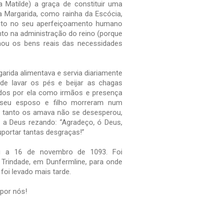
Matilde) a graça de constituir uma
ta Margarida, como rainha da Escócia,
anto no seu aperfeiçoamento humano
nto na administração do reino (porque
imou os bens reais das necessidades
arida alimentava e servia diariamente
e lavar os pés e beijar as chagas
ados por ela como irmãos e presença
e seu esposo e filho morreram num
e tanto os amava não se desesperou,
 a Deus rezando: “Agradeço, ó Deus,
portar tantas desgraças!”
u a 16 de novembro de 1093. Foi
a Trindade, em Dunfermline, para onde
foi levado mais tarde.
 por nós!