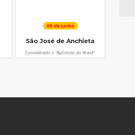
09 de junho
São José de Anchieta
Santo 
Considerado o “Apóstolo do Brasil”.
Anjo da Paz
apariçõ
compus
m