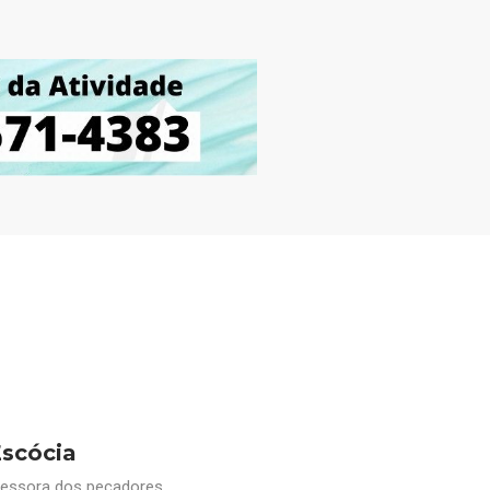
Escócia
rcessora dos pecadores.