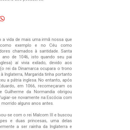
 a vida de mais uma irmã nossa que
lha como exemplo e no Céu como
dores chamados à santidade. Santa
 ano de 1046, isto quando seu pai
glesa) aí vivia exilado, devido aos
a (o rei da Dinamarca ocupara o trono
 à Inglaterra, Margarida tinha portanto
u a pátria inglesa. No entanto, após
 Eduardo, em 1066, recomeçaram os
o e Guilherme da Normandia obrigou
efugiar-se novamente na Escócia com
i morrido alguns anos antes.
sou-se com o rei Malcom III e buscou
cipes e duas princesas, uma delas
rmente a ser rainha da Inglaterra e