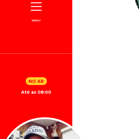
MENU
NO AR
Até as 08:00