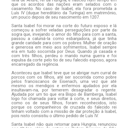
que os acordos das nações eram selados com o
casamento. No caso de Isabel, ela fora prometida a
Luís IV (duque hereditário da Turíngia) em matrimônio,
um pouco depois de seu nascimento em 1207.
Santa Isabel foi morar na corte do futuro esposo e lá
começou a sofrer veladas perseguições por parte da
sogra que, invejando o amor do filho para com a santa,
passou a caluniá-la como esbanjadora, já que tinha
grande caridade para com os pobres. Mulher de oração
e generosa em meio aos sofrimentos, Isabel sempre
era em tudo socorrida por Deus. Quando já casada e
com três filhos, perdeu o marido numa guerra e foi
expulsa da corte pelo tio de seu falecido esposo, agora
encarregado da regência.
Aconteceu que Isabel teve que se abrigar num curral de
porcos com os filhos, até ser socorrida como pobre
pelos franciscanos de Eisenach, uma vez que até
mesmo os mendigos e enfermos ajudados por ela
insultavam-na, por temerem desagradar o regente.
Ajudada por um tio que era Bispo de Bamberga, Isabel
logo foi chamada para voltar à corte, e seus direitos,
como os de seus filhos, foram reconhecidos, isto
porque os companheiros de cruzada do falecido rei
tinham voltado com a missão de dar proteção à Isabel,
pois nisto consistiu o último pedido de Luís IV.
Santa Isabel não quis retornar para Hungria; renunciou