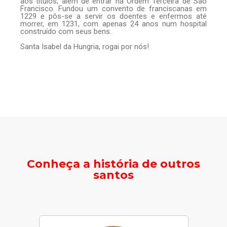
aos títulos, além de entrar na Ordem Terceira de São
Francisco. Fundou um convento de franciscanas em
1229 e pôs-se a servir os doentes e enfermos até
morrer, em 1231, com apenas 24 anos num hospital
construído com seus bens.
Santa Isabel da Hungria, rogai por nós!
Conheça a história de outros
santos