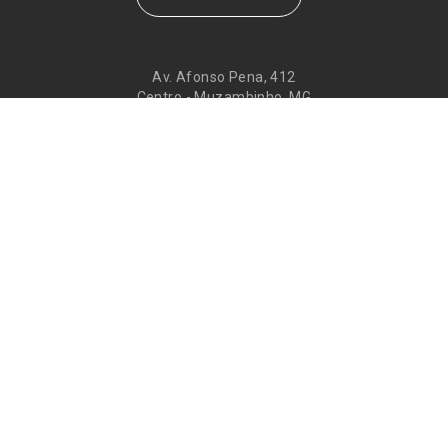
Av. Afonso Pena, 412
Centro - Muzambinho, MG
CEP 37890-000
Eventos
Galeria de
Recados
Santos do Dia
Atendimento