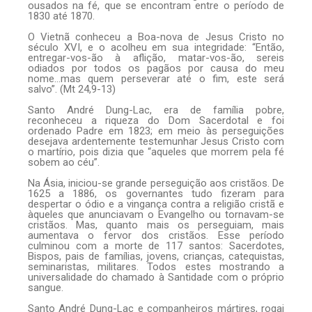
ousados na fé, que se encontram entre o período de
1830 até 1870.
O Vietnã conheceu a Boa-nova de Jesus Cristo no
século XVI, e o acolheu em sua integridade: “Então,
entregar-vos-ão à aflição, matar-vos-ão, sereis
odiados por todos os pagãos por causa do meu
nome…mas quem perseverar até o fim, este será
salvo”. (Mt 24,9-13)
Santo André Dung-Lac, era de família pobre,
reconheceu a riqueza do Dom Sacerdotal e foi
ordenado Padre em 1823; em meio às perseguições
desejava ardentemente testemunhar Jesus Cristo com
o martírio, pois dizia que “aqueles que morrem pela fé
sobem ao céu”.
Na Ásia, iniciou-se grande perseguição aos cristãos. De
1625 a 1886, os governantes tudo fizeram para
despertar o ódio e a vingança contra a religião cristã e
àqueles que anunciavam o Evangelho ou tornavam-se
cristãos. Mas, quanto mais os perseguiam, mais
aumentava o fervor dos cristãos. Esse período
culminou com a morte de 117 santos: Sacerdotes,
Bispos, pais de famílias, jovens, crianças, catequistas,
seminaristas, militares. Todos estes mostrando a
universalidade do chamado à Santidade com o próprio
sangue.
Santo André Dung-Lac e companheiros mártires, rogai