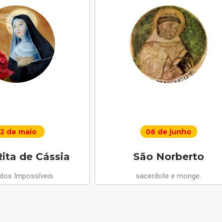
2 de maio
06 de junho
ita de Cássia
São Norberto
 dos Impossíveis
sacerdote e monge.