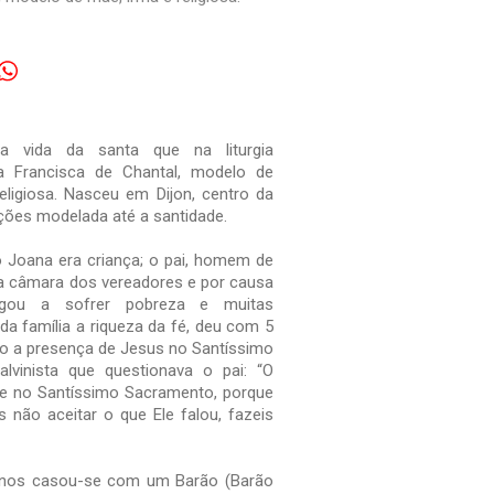
a vida da santa que na liturgia
Francisca de Chantal, modelo de
religiosa. Nasceu em Dijon, centro da
ções modelada até a santidade.
Joana era criança; o pai, homem de
 da câmara dos vereadores e por causa
egou a sofrer pobreza e muitas
da família a riqueza da fé, deu com 5
 a presença de Jesus no Santíssimo
lvinista que questionava o pai: “O
te no Santíssimo Sacramento, porque
 não aceitar o que Ele falou, fazeis
anos casou-se com um Barão (Barão