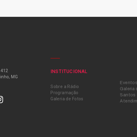
 412
INSTITUCIONAL
inho, MG
Evento
Sobre a Rádio
Galeria
Programação
Santos 
Galeria de Fotos
Atendi