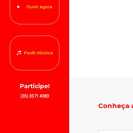
Ouvir agora
Pedir Música
Participe!
(35) 3571 4383
Conheça a