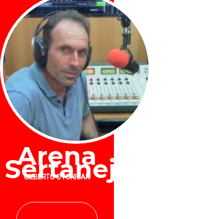
Arena
Sertaneja
GILBERTO OTONICAR