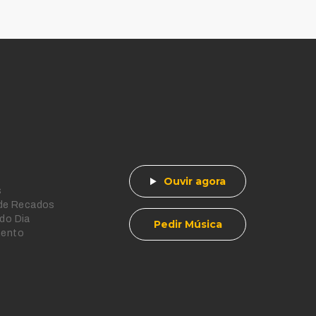
Ouvir agora
s
 de Recados
do Dia
Pedir Música
mento