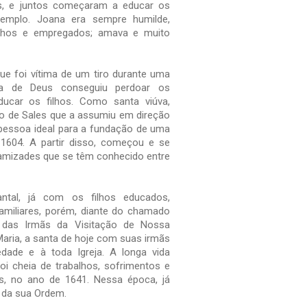
hos, e juntos começaram a educar os
xemplo. Joana era sempre humilde,
ilhos e empregados; amava e muito
e foi vítima de um tiro durante uma
 de Deus conseguiu perdoar os
ucar os filhos. Como santa viúva,
o de Sales que a assumiu em direção
a pessoa ideal para a fundação de uma
 1604. A partir disso, começou e se
amizades que se têm conhecido entre
ntal, já com os filhos educados,
amiliares, porém, diante do chamado
a das Irmãs da Visitação de Nossa
aria, a santa de hoje com suas irmãs
ade e à toda Igreja. A longa vida
foi cheia de trabalhos, sofrimentos e
s, no ano de 1641. Nessa época, já
 da sua Ordem.