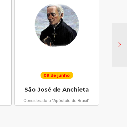
09 de junho
São José de Anchieta
Santo 
Considerado o “Apóstolo do Brasil”.
Anjo da Paz
apariçõ
compus
m