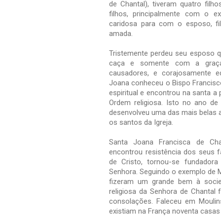
de Chantal), tiveram quatro fil
filhos, principalmente com o e
caridosa para com o esposo, f
amada.
Tristemente perdeu seu esposo qu
caça e somente com a graça
causadores, e corajosamente ed
Joana conheceu o Bispo Francisc
espiritual e encontrou na santa 
Ordem religiosa. Isto no ano de
desenvolveu uma das mais belas 
os santos da Igreja.
Santa Joana Francisca de Cha
encontrou resistência dos seus f
de Cristo, tornou-se fundador
Senhora. Seguindo o exemplo de M
fizeram um grande bem à socied
religiosa da Senhora de Chantal 
consolações. Faleceu em Moulin
existiam na França noventa casas