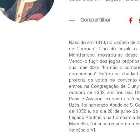
Compartilhar
Nascido em 1310, no castelo de G
de Grimoard, filho do cavalei
Montferrand, mostrou-se desde a 
Vendo-o fugir dos jogos próprios
sua mãe dizia: “Eu não o compre
compreenda”. Entrou na abadia be
proferiu os votos no convento d
entrou na Congregação de Cluny
outubro de 1342; ensinou nas Uni
Paris e Avignon; exerceu as fun
Uzés; foi nomeado Abade de S. Ge
de 1352 e, no dia 26 de julho 
Legado Pontifício na Lombardia. M
Marselha, foi encarregado da me
Inocêncio VI.