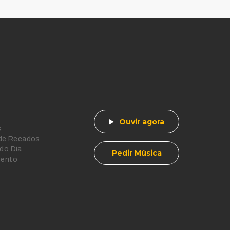
Ouvir agora
s
 de Recados
do Dia
Pedir Música
mento