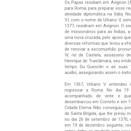
Os Papas residiam em Avignon (A
para Roma; para preparar esse re
atividade diplomática na Itália. 
VI, com o nome de Urbano V, sen
1377, residiram em Avignon. O se
de missionários para as Índias, a
uma nova cruzada; pelo apoio que
diversas reformas que levou a efe
de renovar a excomunhão pronunc
IV, rei de Castela, assassino d
Henrique de Trastâmara, seu irmã
tempo Du Guesclin e as suas “
auxílio, assegurando assim o êxito
Em 1367, Urbano V entendeu 
regressar a Roma. No dia 19
acompanhado de vinte e quat
desembarcou em Corneto e em 16 d
Cidade Eterna. Não conseguiu, po
de Santa Brígida, que lhe previu 
no dia 26 de setembro de 1370, 
em 19 de dezembro seguinte, rev