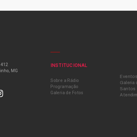
 412
INSTITUCIONAL
inho, MG
Evento
Sobre a Rádio
Galeria
Programação
Santos 
Galeria de Fotos
Atendi