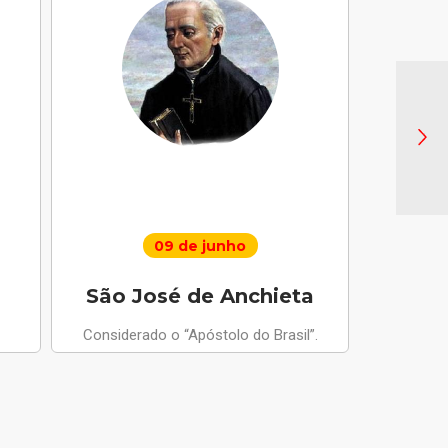
09 de junho
São José de Anchieta
Santo 
Considerado o “Apóstolo do Brasil”.
Anjo da Paz
apariçõ
compus
m