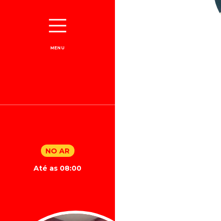
MENU
NO AR
Até as 08:00