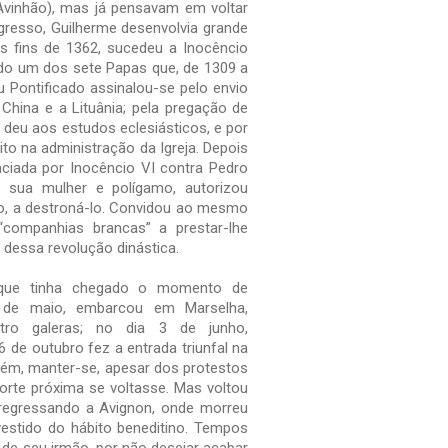
vinhão), mas já pensavam em voltar
gresso, Guilherme desenvolvia grande
Nos fins de 1362, sucedeu a Inocêncio
do um dos sete Papas que, de 1309 a
u Pontificado assinalou-se pelo envio
 China e a Lituânia; pela pregação de
 deu aos estudos eclesiásticos, e por
ito na administração da Igreja. Depois
iada por Inocêncio VI contra Pedro
e sua mulher e polígamo, autorizou
o, a destroná-lo. Convidou ao mesmo
companhias brancas” a prestar-lhe
 dessa revolução dinástica.
que tinha chegado o momento de
 de maio, embarcou em Marselha,
ro galeras; no dia 3 de junho,
e outubro fez a entrada triunfal na
rém, manter-se, apesar dos protestos
morte próxima se voltasse. Mas voltou
regressando a Avignon, onde morreu
estido do hábito beneditino. Tempos