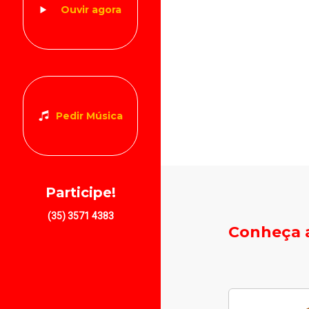
Ouvir agora
Pedir Música
Participe!
(35) 3571 4383
Conheça a