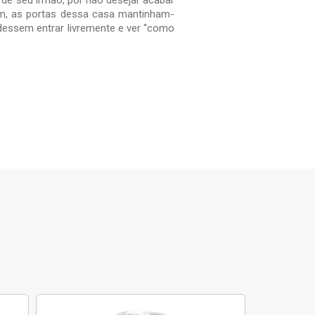
 de seu irmão, por não desejar acabar
em, as portas dessa casa mantinham-
udessem entrar livremente e ver “como