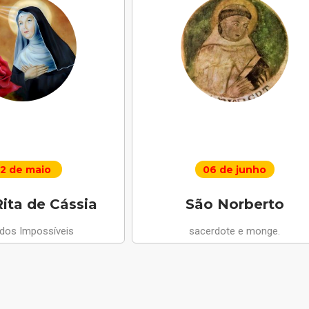
2 de maio
06 de junho
ita de Cássia
São Norberto
 dos Impossíveis
sacerdote e monge.