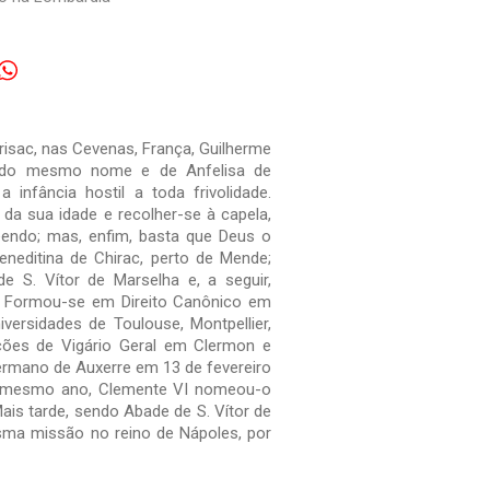
risac, nas Cevenas, França, Guilherme
ro do mesmo nome e de Anfelisa de
infância hostil a toda frivolidade.
 da sua idade e recolher-se à capela,
endo; mas, enfim, basta que Deus o
neditina de Chirac, perto de Mende;
e S. Vítor de Marselha e, a seguir,
. Formou-se em Direito Canônico em
versidades de Toulouse, Montpellier,
ções de Vigário Geral em Clermon e
rmano de Auxerre em 13 de fevereiro
do mesmo ano, Clemente VI nomeou-o
ais tarde, sendo Abade de S. Vítor de
sma missão no reino de Nápoles, por