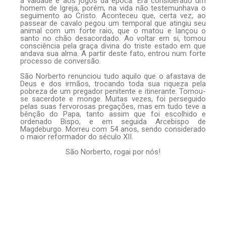
à vaidade e aos jogos da época. Era considerado um
homem de Igreja, porém, na vida não testemunhava o
seguimento ao Cristo. Aconteceu que, certa vez, ao
passear de cavalo pegou um temporal que atingiu seu
animal com um forte raio, que o matou e lançou o
santo no chão desacordado. Ao voltar em si, tomou
consciência pela graça divina do triste estado em que
andava sua alma. A partir deste fato, entrou num forte
processo de conversão.
São Norberto renunciou tudo aquilo que o afastava de
Deus e dos irmãos, trocando toda sua riqueza pela
pobreza de um pregador penitente e itinerante. Tornou-
se sacerdote e monge. Muitas vezes, foi perseguido
pelas suas fervorosas pregações, mas em tudo teve a
bênção do Papa, tanto assim que foi escolhido e
ordenado Bispo, e em seguida Arcebispo de
Magdeburgo. Morreu com 54 anos, sendo considerado
o maior reformador do século XII.
São Norberto, rogai por nós!