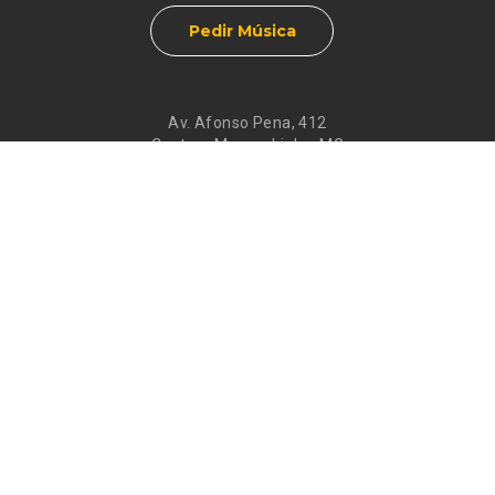
Pedir Música
Av. Afonso Pena, 412
Centro - Muzambinho, MG
CEP 37890-000
Eventos
Galeria de
Recados
Santos do Dia
Atendimento