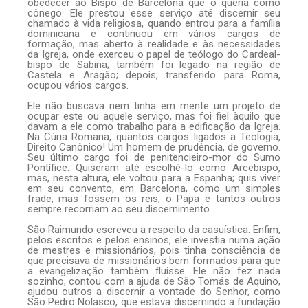
obedecer ao Bispo de Barcelona que o queria como
cônego. Ele prestou esse serviço até discernir seu
chamado à vida religiosa, quando entrou para a família
dominicana e continuou em vários cargos de
formação, mas aberto à realidade e às necessidades
da Igreja, onde exerceu o papel de teólogo do Cardeal-
bispo de Sabina; também foi legado na região de
Castela e Aragão; depois, transferido para Roma,
ocupou vários cargos.
Ele não buscava nem tinha em mente um projeto de
ocupar este ou aquele serviço, mas foi fiel àquilo que
davam a ele como trabalho para a edificação da Igreja.
Na Cúria Romana, quantos cargos ligados a Teologia,
Direito Canônico! Um homem de prudência, de governo.
Seu último cargo foi de penitencieiro-mor do Sumo
Pontífice. Quiseram até escolhê-lo como Arcebispo,
mas, nesta altura, ele voltou para a Espanha; quis viver
em seu convento, em Barcelona, como um simples
frade, mas fossem os reis, o Papa e tantos outros
sempre recorriam ao seu discernimento.
São Raimundo escreveu a respeito da casuística. Enfim,
pelos escritos e pelos ensinos, ele investia numa ação
de mestres e missionários, pois tinha consciência de
que precisava de missionários bem formados para que
a evangelização também fluísse. Ele não fez nada
sozinho, contou com a ajuda de São Tomás de Aquino,
ajudou outros a discernir a vontade do Senhor, como
São Pedro Nolasco, que estava discernindo a fundação