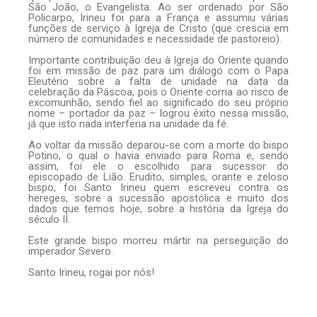
São João, o Evangelista. Ao ser ordenado por São
Policarpo, Irineu foi para a França e assumiu várias
funções de serviço à Igreja de Cristo (que crescia em
número de comunidades e necessidade de pastoreio).
Importante contribuição deu à Igreja do Oriente quando
foi em missão de paz para um diálogo com o Papa
Eleutério sobre a falta de unidade na data da
celebração da Páscoa, pois o Oriente corria ao risco de
excomunhão, sendo fiel ao significado do seu próprio
nome – portador da paz – logrou êxito nessa missão,
já que isto nada interferia na unidade da fé.
Ao voltar da missão deparou-se com a morte do bispo
Potino, o qual o havia enviado para Roma e, sendo
assim, foi ele o escolhido para sucessor do
episcopado de Lião. Erudito, simples, orante e zeloso
bispo, foi Santo Irineu quem escreveu contra os
hereges, sobre a sucessão apostólica e muito dos
dados que temos hoje, sobre a história da Igreja do
século II.
Este grande bispo morreu mártir na perseguição do
imperador Severo.
Santo Irineu, rogai por nós!