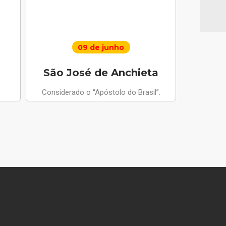
09 de junho
São José de Anchieta
Santo 
Considerado o “Apóstolo do Brasil”.
Anjo da Paz
apariçõ
compus
m