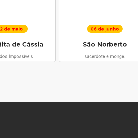
2 de maio
06 de junho
ita de Cássia
São Norberto
 dos Impossíveis
sacerdote e monge.