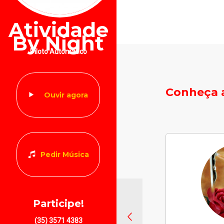
Atividade
By Night
Piloto Automático
Conheça a
Ouvir agora
Pedir Música
Participe!
(35) 3571 4383