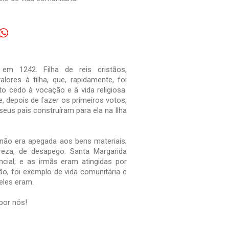
em 1242. Filha de reis cristãos,
lores à filha, que, rapidamente, foi
to cedo à vocação e à vida religiosa.
, depois de fazer os primeiros votos,
seus pais construíram para ela na Ilha
não era apegada aos bens materiais;
reza, de desapego. Santa Margarida
ial; e as irmãs eram atingidas por
o, foi exemplo de vida comunitária e
eles eram.
por nós!