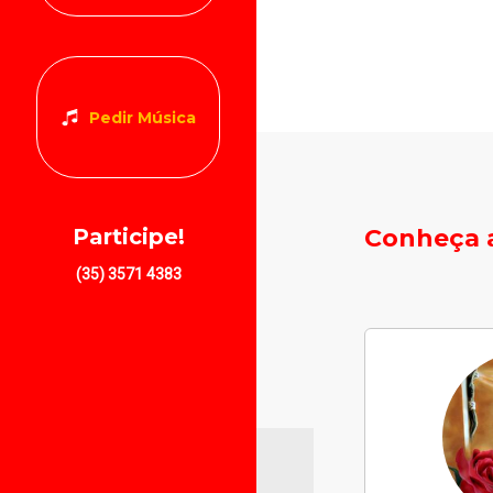
Pedir Música
Conheça a
Participe!
(35) 3571 4383