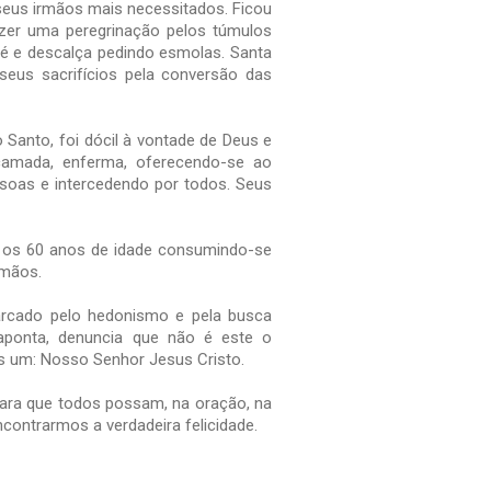
 seus irmãos mais necessitados. Ficou
azer uma peregrinação pelos túmulos
pé e descalça pedindo esmolas. Santa
seus sacrifícios pela conversão das
 Santo, foi dócil à vontade de Deus e
camada, enferma, oferecendo-se ao
soas e intercedendo por todos. Seus
até os 60 anos de idade consumindo-se
rmãos.
arcado pelo hedonismo e pela busca
aponta, denuncia que não é este o
s um: Nosso Senhor Jesus Cristo.
ara que todos possam, na oração, na
ncontrarmos a verdadeira felicidade.