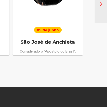
09 de junho
São José de Anchieta
Santo 
Considerado o “Apóstolo do Brasil”.
Anjo da Paz
apariçõ
compus
m