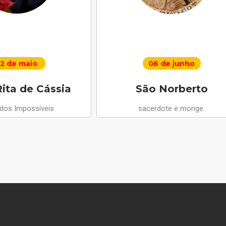
2 de maio
06 de junho
ita de Cássia
São Norberto
 dos Impossíveis
sacerdote e monge.