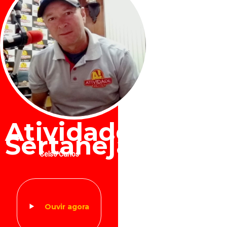
Atividade
Sertaneja
Celso Carlos
Ouvir agora