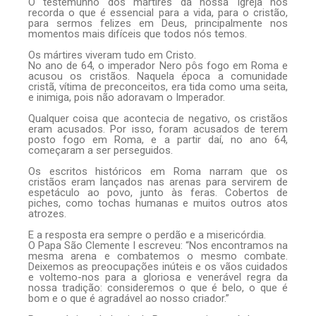
O testemunho dos mártires da nossa Igreja nos
recorda o que é essencial para a vida, para o cristão,
para sermos felizes em Deus, principalmente nos
momentos mais difíceis que todos nós temos.
Os mártires viveram tudo em Cristo.
No ano de 64, o imperador Nero pôs fogo em Roma e
acusou os cristãos. Naquela época a comunidade
cristã, vítima de preconceitos, era tida como uma seita,
e inimiga, pois não adoravam o Imperador.
Qualquer coisa que acontecia de negativo, os cristãos
eram acusados. Por isso, foram acusados de terem
posto fogo em Roma, e a partir daí, no ano 64,
começaram a ser perseguidos.
Os escritos históricos em Roma narram que os
cristãos eram lançados nas arenas para servirem de
espetáculo ao povo, junto às feras. Cobertos de
piches, como tochas humanas e muitos outros atos
atrozes.
E a resposta era sempre o perdão e a misericórdia.
O Papa São Clemente I escreveu: “Nos encontramos na
mesma arena e combatemos o mesmo combate.
Deixemos as preocupações inúteis e os vãos cuidados
e voltemo-nos para a gloriosa e venerável regra da
nossa tradição: consideremos o que é belo, o que é
bom e o que é agradável ao nosso criador.”