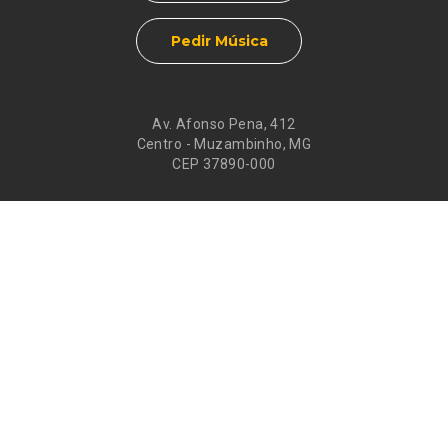
Pedir Música
Av. Afonso Pena, 412
Centro - Muzambinho, MG
CEP 37890-000
Eventos
Galeria de
Recados
Santos do Dia
Atendimento